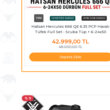
YENİ
Hatsan Hercules 666 QE 6.35 PCP Havalı
Tüfek Full Set - Scuba Tüp + 6-24x50
Dürbün
42.999,00
TL
48.000,00 TL
Sepete Ekle
% 9