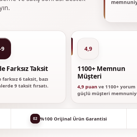
memnuniy
yın.
-9
4,9
e Farksız Taksit
1100+ Memnun
Müşteri
 farksız 6 taksit, bazı
lerde 9 taksit fırsatı.
4,9 puan
ve 1100+ yorum 
güçlü müşteri memnuniye
%100 Orijinal Ürün Garantisi
02