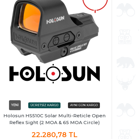
YENİ
Holosun HS510C Solar Multi-Reticle Open
Reflex Sight (2 MOA & 65 MOA Circle)
22.280,78
TL