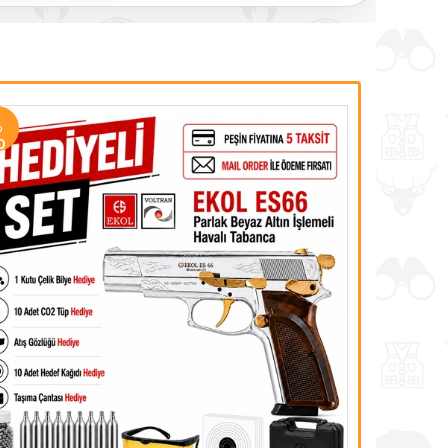
%
% 15
0