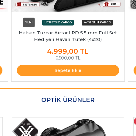
YENİ
Hatsan Turcar Airtact PD 5.5 mm Full Set
Hediyeli Havalı Tüfek (4x20)
4.999,00
TL
6.500,00 TL
Sepete Ekle
OPTİK ÜRÜNLER