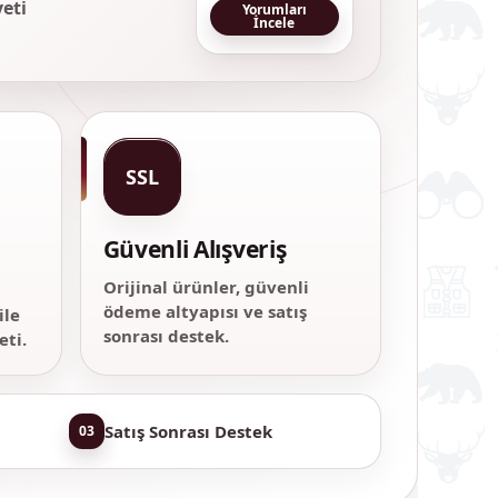
eti
Yorumları
İncele
SSL
Güvenli Alışveriş
Orijinal ürünler, güvenli
ödeme altyapısı ve satış
ile
sonrası destek.
ti.
Satış Sonrası Destek
03