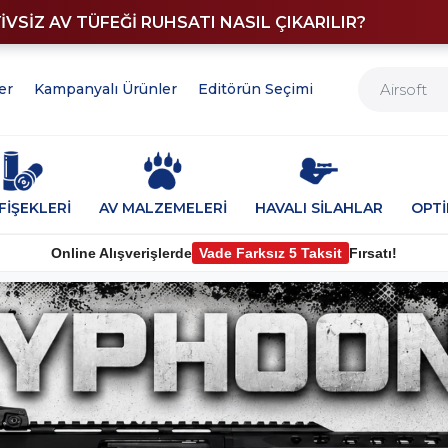
YİVSİZ AV TÜFEĞİ RUHSATI NASIL ÇIKARILIR?
er
Kampanyalı Ürünler
Editörün Seçimi
FİŞEKLERİ
AV MALZEMELERİ
HAVALI SİLAHLAR
OPT
Online Alışverişlerde
Vade Farksız 5 Taksit
Fırsatı!