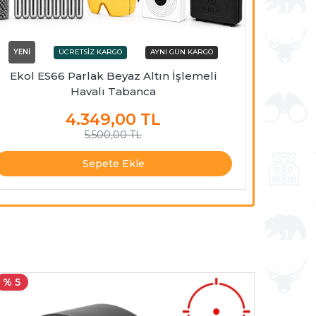
YENİ
YENİ
Ekol ES66 Parlak Beyaz Altın İşlemeli
Asg St
Havalı Tabanca
4.349,00
TL
5.500,00 TL
Sepete Ekle
% 5