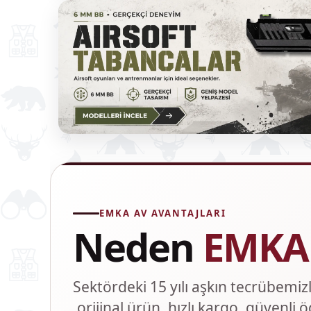
EMKA AV AVANTAJLARI
Neden
EMKA
Sektördeki 15 yılı aşkın tecrübemi
,orijinal ürün, hızlı kargo, güvenli