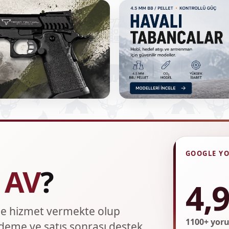
GOOGLE Y
 AV
?
4,
zle hizmet vermekte olup
1100+ yoru
 ödeme ve satış sonrası destek