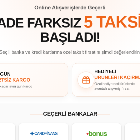
Online Alışverişlerde Geçerli
5 TAKS
ADE FARKSIZ
BAŞLADI!
Seçili banka ve kredi kartlarına özel taksit fırsatını şimdi değerlendirin
HEDİYELİ
 GÜN
ÜRÜNLERİ KAÇIRM
TSİZ KARGO
Özel hediye setli ürünlerde
 kadar aynı gün kargo
avantajlı alışveriş fırsatı
GEÇERLİ BANKALAR
bonus
✦
♥
CARDFİNANS