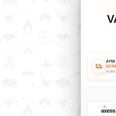
V
AYNI
ÜCRE
14.30’a
axess