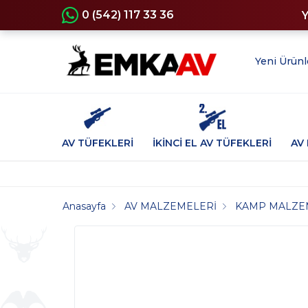
0 (542) 117 33 36
Yeni Ürünl
AV TÜFEKLERİ
İKİNCİ EL AV TÜFEKLERİ
AV 
Anasayfa
AV MALZEMELERİ
KAMP MALZE