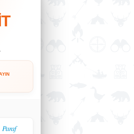
İT
.
AYIN
Paraf