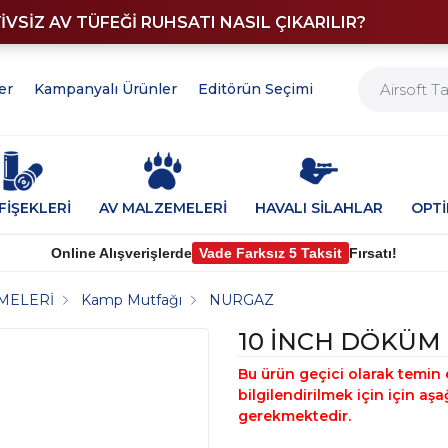
YİVSİZ AV TÜFEĞİ RUHSATI NASIL ÇIKARILIR?
er
Kampanyalı Ürünler
Editörün Seçimi
FİŞEKLERİ
AV MALZEMELERİ
HAVALI SİLAHLAR
OPT
Online Alışverişlerde
Vade Farksız 5 Taksit
Fırsatı!
MELERİ
Kamp Mutfağı
NURGAZ
10 İNCH DÖKÜM
Bu ürün geçici olarak temin 
bilgilendirilmek için için a
gerekmektedir.