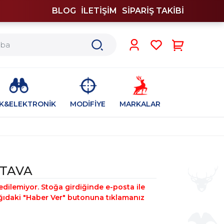
BLOG
İLETİŞİM
SİPARİŞ TAKİBİ
0
İK&ELEKTRONİK
MODİFİYE
MARKALAR
 TAVA
edilemiyor. Stoğa girdiğinde e-posta ile
şağıdaki "Haber Ver" butonuna tıklamanız