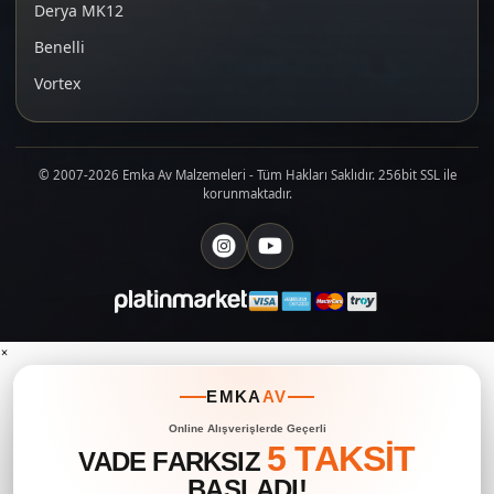
Derya MK12
Benelli
Vortex
© 2007-2026 Emka Av Malzemeleri - Tüm Hakları Saklıdır. 256bit SSL ile
korunmaktadır.
×
EMKA
AV
Online Alışverişlerde Geçerli
5 TAKSİT
VADE FARKSIZ
BAŞLADI!