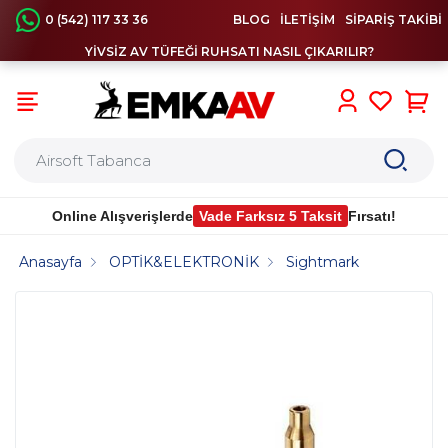
0 (542) 117 33 36
BLOG
İLETİŞİM
SİPARİŞ TAKİBİ
YİVSİZ AV TÜFEĞİ RUHSATI NASIL ÇIKARILIR?
0
Online Alışverişlerde
Vade Farksız 5 Taksit
Fırsatı!
Anasayfa
OPTİK&ELEKTRONİK
Sightmark