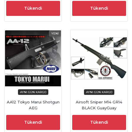
Tükendi
Tükendi
AA12 Tokyo Marui Shotgun
Airsoft Sniper M14 GR14
AEG
BLACK GuayGuay
Tükendi
Tükendi