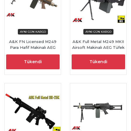
A&K FN Licensed M249
A&K Full Metal M249 MKII
Para Hafif Makinalı AEG
Airsoft Makinalı AEG Tüfek
Airsoft Tüfek - TAN
Siyah
Tükendi
Tükendi