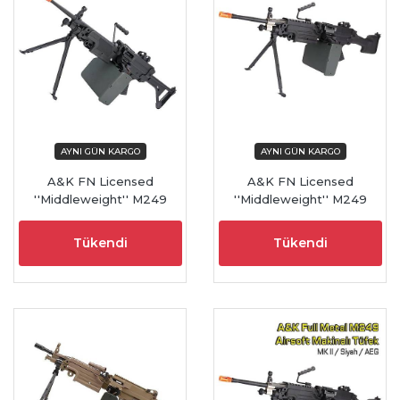
A&K FN Licensed
A&K FN Licensed
''Middleweight'' M249
''Middleweight'' M249
Airsoft Machine Gun (MK I
SAW Machine Gun (MK II /
/Black)
Black)
Tükendi
Tükendi