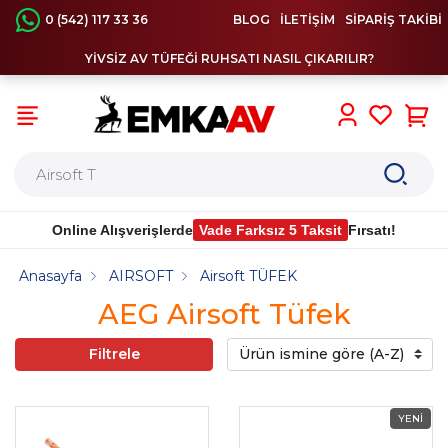
0 (542) 117 33 36
BLOG
İLETİŞİM
SİPARİŞ TAKİBİ
YİVSİZ AV TÜFEĞİ RUHSATI NASIL ÇIKARILIR?
0
Online Alışverişlerde
Vade Farksız 5 Taksit
Fırsatı!
Anasayfa
AIRSOFT
Airsoft TÜFEK
AEG Airsoft Tüfek
Filtrele