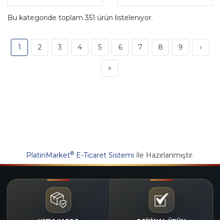
Bu kategoride toplam
351
ürün listeleniyor.
1
2
3
4
5
6
7
8
9
›
»
®
PlatinMarket
E-Ticaret Sistemi
İle Hazırlanmıştır.