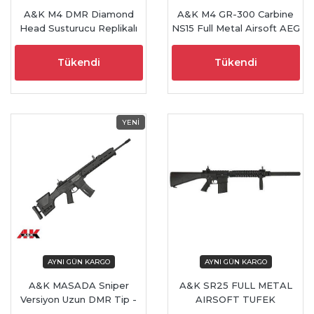
A&K M4 DMR Diamond
A&K M4 GR-300 Carbine
Head Susturucu Replikalı
NS15 Full Metal Airsoft AEG
AEG Airsoft Tüfek - Siyah
Tüfek - Carbine Modeli
Tükendi
Tükendi
A&K MASADA Sniper
A&K SR25 FULL METAL
Versiyon Uzun DMR Tip -
AIRSOFT TUFEK
Siyah