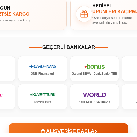
HEDİYELİ
 GÜN
ÜRÜNLERİ KAÇIRM
TSİZ KARGO
Özel hediye setli ürünlerde
 kadar aynı gün kargo
avantajlı alışveriş fırsatı
GEÇERLİ BANKALAR
bonus
✦
♥
CARDFİNANS
QNB Finansbank
Garanti BBVA · DenizBank · TEB
WORLD
m
● KUVEYT TÜRK
Kuveyt Türk
Yapı Kredi · VakıfBank
›
ALIŞVERİŞE BAŞLA