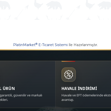
®
PlatinMarket
E-Ticaret Sistemi
İle Hazırlanmıştır.
AL ÜRÜN
HAVALE İNDİRİMİ
garantili, güvenilir ve markalı
Havale ve EFT ödemelerinde ekstr
kleri.
avantajı.