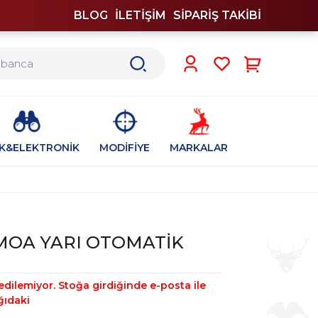
BLOG
İLETİŞİM
SİPARİŞ TAKİBİ
0
İK&ELEKTRONİK
MODİFİYE
MARKALAR
2MOA YARI OTOMATİK
edilemiyor. Stoğa girdiğinde e-posta ile
ğıdaki