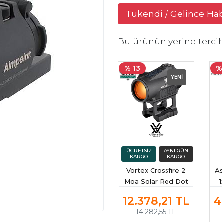
Tükendi / Gelince Ha
Bu ürünün yerine terci
% 13
%
YENİ
Vortex Crossfire 2
A
Moa Solar Red Dot
12.378,21
TL
4
14.282,55 TL