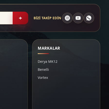
+
BİZİ TAKİP EDİN
MARKALAR
Derya MK12
Benelli
Vortex