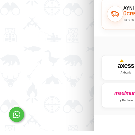
AYNI
ÜCRE
14.30’a
axess
Akbank
maximu
İş Bankası