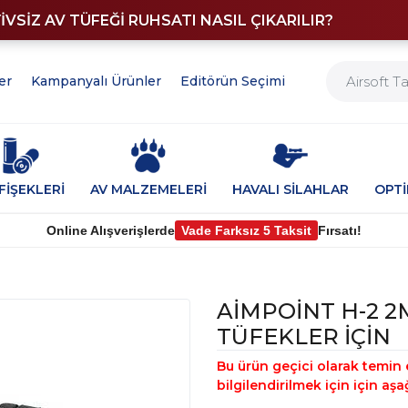
YİVSİZ AV TÜFEĞİ RUHSATI NASIL ÇIKARILIR?
er
Kampanyalı Ürünler
Editörün Seçimi
FİŞEKLERİ
AV MALZEMELERİ
HAVALI SİLAHLAR
OPT
Online Alışverişlerde
Vade Farksız 5 Taksit
Fırsatı!
AİMPOİNT H-2 
TÜFEKLER İÇİN
Bu ürün geçici olarak temin 
bilgilendirilmek için için aşa