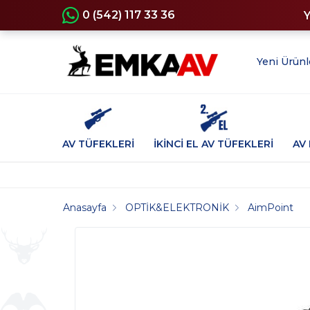
0 (542) 117 33 36
Yeni Ürünl
AV TÜFEKLERİ
İKİNCİ EL AV TÜFEKLERİ
AV 
Anasayfa
OPTİK&ELEKTRONİK
AimPoint