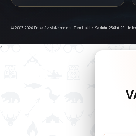
© 2007-2026 Emka Av Malzemeleri - Tüm Hakları Saklıdır. 256bit SSL ile k
×
V