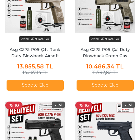
Asg CZ75 P09 Çift Renk
Asg CZ75 P09 Çöl Duty
Duty Blowback Airsoft
Blowback Green Gas
Tabanca 18182
Airsoft Tabanca 18137
13.855,58
TL
10.486,34
TL
14.267,14 TL
11.797,82 TL
Sepete Ekle
Sepete Ekle
% 10
% 16