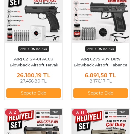
Asg CZ SP-01 ACCU
Asg CZ75 P07 Duty
Blowback Airsoft Havalı
Blowback Airsoft Tabanca
Tabanca (19015)
16720
26.180,19
TL
6.891,58
TL
27.436,80 TL
8.176,17 TL
Sepete Ekle
Sepete Ekle
% 2
% 11