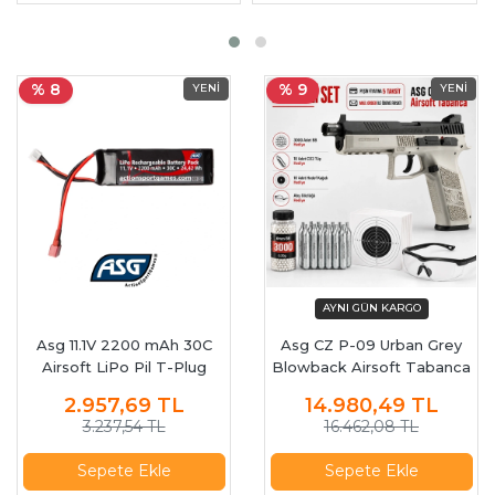
% 8
% 9
Asg 11.1V 2200 mAh 30C
Asg CZ P-09 Urban Grey
Airsoft LiPo Pil T-Plug
Blowback Airsoft Tabanca
18943
2.957,69
TL
14.980,49
TL
3.237,54 TL
16.462,08 TL
Sepete Ekle
Sepete Ekle