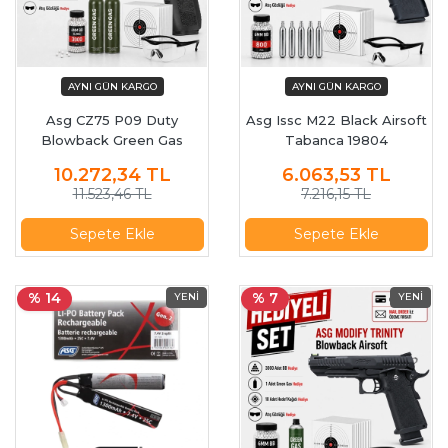
Asg CZ75 P09 Duty
Asg Issc M22 Black Airsoft
Blowback Green Gas
Tabanca 19804
Airsoft Tabanca 18116
10.272,34
TL
6.063,53
TL
11.523,46 TL
7.216,15 TL
Sepete Ekle
Sepete Ekle
% 14
% 7