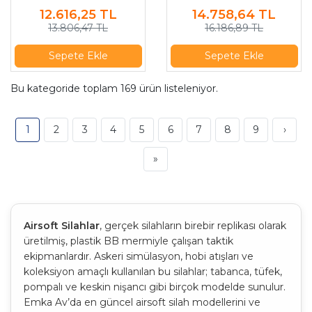
(6mm)
Tabanca (6mm)
12.616,25
TL
14.758,64
TL
13.806,47 TL
16.186,89 TL
Sepete Ekle
Sepete Ekle
Bu kategoride toplam
169
ürün listeleniyor.
1
2
3
4
5
6
7
8
9
›
»
Airsoft Silahlar
, gerçek silahların birebir replikası olarak
üretilmiş, plastik BB mermiyle çalışan taktik
ekipmanlardır. Askeri simülasyon, hobi atışları ve
koleksiyon amaçlı kullanılan bu silahlar; tabanca, tüfek,
pompalı ve keskin nişancı gibi birçok modelde sunulur.
Emka Av’da en güncel airsoft silah modellerini ve