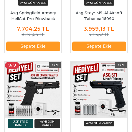
Asg Springfield Armory
Asg Steyr M9-A1 Airsoft
HellCat Pro Blowback
Tabanca 16090
Airsoft Tabanca 20084
7.704,25
TL
3.959,13
TL
8.231,04 TL
4.115,52 TL
Sepete Ekle
Sepete Ekle
% 9