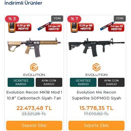
İndirimli Ürünler
% 3
% 7
Evolution Recon MK18 Mod 1
Evolution M4 Recon
10.8” Carbontech Siyah-Tan
Superlite SOPMOD Siyah
Airsoft Tüfeği + 7.4v LiPo Pil
Carbontech Airsoft Tüfeği +
22.473,48
TL
15.778,35
TL
7.4v LiPo Pil
23.321,28 TL
17.010,82 TL
Sepete Ekle
Sepete Ekle