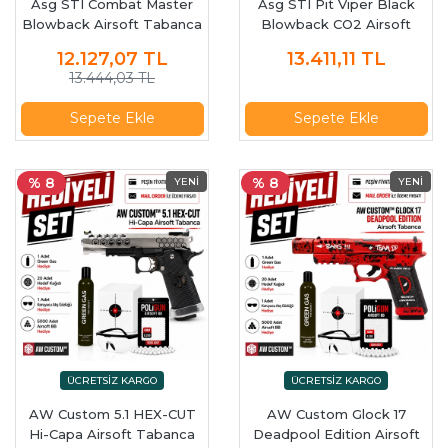
Asg STI Combat Master
Asg STI Pit Viper Black
Blowback Airsoft Tabanca
Blowback CO2 Airsoft
19576
Tabanca 19953
12.127,07
TL
13.411,11
TL
13.444,03 TL
Sepete Ekle
Sepete Ekle
% 8
% 8
AW Custom 5.1 HEX-CUT
AW Custom Glock 17
Hi-Capa Airsoft Tabanca
Deadpool Edition Airsoft