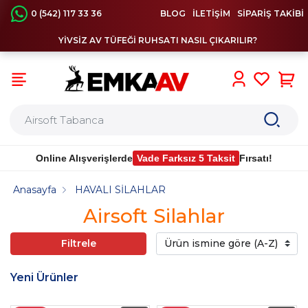
0 (542) 117 33 36
BLOG
İLETİŞİM
SİPARİŞ TAKİBİ
YİVSİZ AV TÜFEĞİ RUHSATI NASIL ÇIKARILIR?
0
Online Alışverişlerde
Vade Farksız 5 Taksit
Fırsatı!
Anasayfa
HAVALI SİLAHLAR
Airsoft Silahlar
Filtrele
Yeni Ürünler