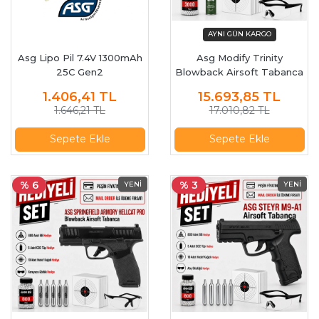
Asg Lipo Pil 7.4V 1300mAh
Asg Modify Trinity
25C Gen2
Blowback Airsoft Tabanca
20028
1.406,41
TL
15.693,85
TL
1.646,21 TL
17.010,82 TL
Sepete Ekle
Sepete Ekle
% 6
% 3