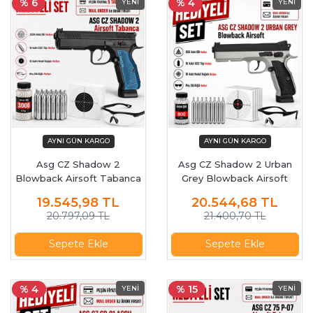
% 6
% 4
Asg CZ Shadow 2
Asg CZ Shadow 2 Urban
Blowback Airsoft Tabanca
Grey Blowback Airsoft
19307
Tabanca 19673
19.545,98
TL
20.544,68
TL
20.797,09 TL
21.400,70 TL
Sepete Ekle
Sepete Ekle
% 4
% 15