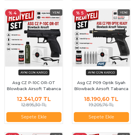
% 4
% 5
Asg CZ P-10C OR-OT
Asg CZ P09 Optik Siyah
Blowback Airsoft Tabanca
Blowback Airsoft Tabanca
19593
19600
12.341,07
TL
18.190,60
TL
12.895,30 TL
19.205,76 TL
Sepete Ekle
Sepete Ekle