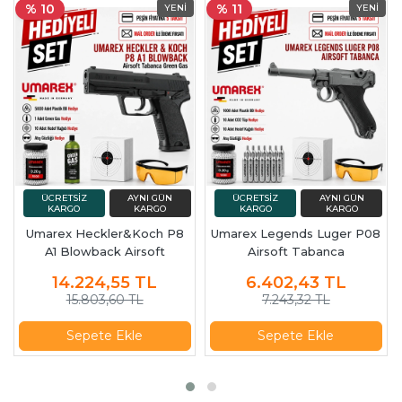
% 10
% 11
Umarex Heckler&Koch P8
Umarex Legends Luger P08
A1 Blowback Airsoft
Airsoft Tabanca
Tabanca Green Gas
14.224,55
TL
6.402,43
TL
15.803,60 TL
7.243,32 TL
Sepete Ekle
Sepete Ekle