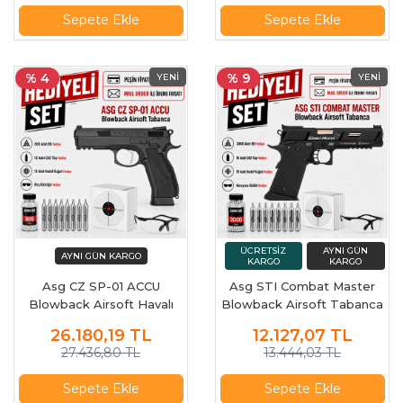
Sepete Ekle
Sepete Ekle
% 4
% 9
Asg CZ SP-01 ACCU
Asg STI Combat Master
Blowback Airsoft Havalı
Blowback Airsoft Tabanca
Tabanca (19015)
19576
26.180,19
TL
12.127,07
TL
27.436,80 TL
13.444,03 TL
Sepete Ekle
Sepete Ekle