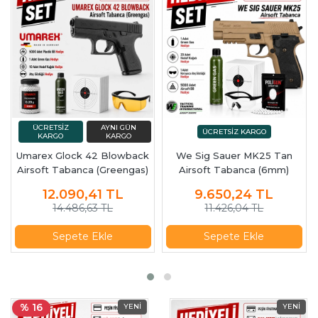
Umarex Glock 42 Blowback
We Sig Sauer MK25 Tan
Airsoft Tabanca (Greengas)
Airsoft Tabanca (6mm)
12.090,41
TL
9.650,24
TL
14.486,63 TL
11.426,04 TL
Sepete Ekle
Sepete Ekle
% 16