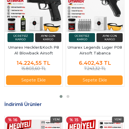
Umarex Heckler&Koch P8
Umarex Legends Luger P08
A1 Blowback Airsoft
Airsoft Tabanca
Tabanca Green Gas
14.224,55
TL
6.402,43
TL
15.803,60 TL
7.243,32 TL
Sepete Ekle
Sepete Ekle
İndirimli Ürünler
% 16
% 15