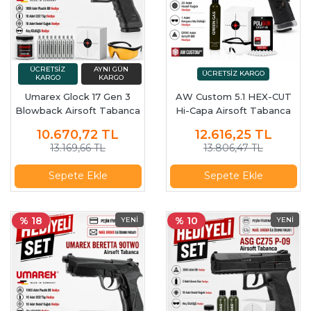
Umarex Glock 17 Gen 3
AW Custom 5.1 HEX-CUT
Blowback Airsoft Tabanca
Hi-Capa Airsoft Tabanca
(6mm)
10.670,72
TL
12.616,25
TL
13.169,66 TL
13.806,47 TL
Sepete Ekle
Sepete Ekle
% 18
% 10