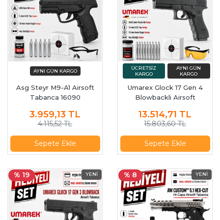
Asg Steyr M9-A1 Airsoft
Umarex Glock 17 Gen 4
Tabanca 16090
Blowbackli Airsoft
Tabanca
3.959,13
TL
13.514,71
TL
4.115,52 TL
15.803,60 TL
Sepete Ekle
Sepete Ekle
% 19
% 8