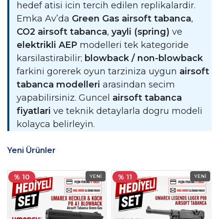
hedef atisi icin tercih edilen replikalardir.
Emka Av’da
Green Gas airsoft tabanca
,
CO2 airsoft tabanca
,
yayli (spring)
ve
elektrikli AEP
modelleri tek kategoride
karsilastirabilir;
blowback / non-blowback
farkini gorerek oyun tarziniza uygun
airsoft
tabanca modelleri
arasindan secim
yapabilirsiniz. Guncel
airsoft tabanca
fiyatlari
ve teknik detaylarla dogru modeli
kolayca belirleyin.
Yeni Ürünler
% 10
% 11