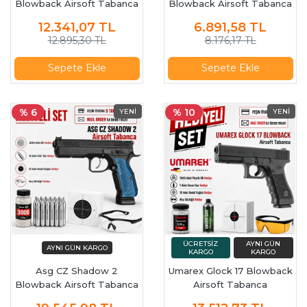
Blowback Airsoft Tabanca
Blowback Airsoft Tabanca
19593
16720
12.341,07
TL
6.891,58
TL
12.895,30 TL
8.176,17 TL
Sepete Ekle
Sepete Ekle
% 6
% 10
Asg CZ Shadow 2
Umarex Glock 17 Blowback
Blowback Airsoft Tabanca
Airsoft Tabanca
19307