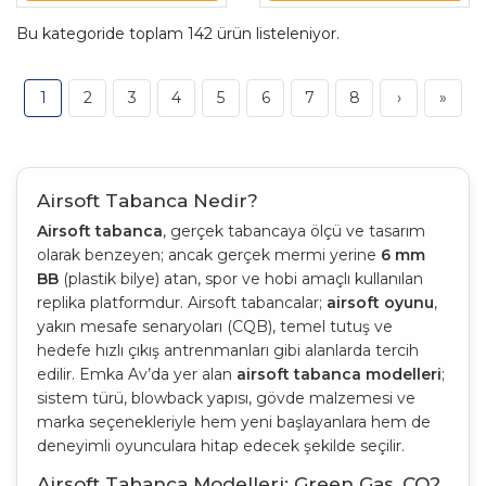
Bu kategoride toplam
142
ürün listeleniyor.
1
2
3
4
5
6
7
8
›
»
Airsoft Tabanca Nedir?
Airsoft tabanca
, gerçek tabancaya ölçü ve tasarım
olarak benzeyen; ancak gerçek mermi yerine
6 mm
BB
(plastik bilye) atan, spor ve hobi amaçlı kullanılan
replika platformdur. Airsoft tabancalar;
airsoft oyunu
,
yakın mesafe senaryoları (CQB), temel tutuş ve
hedefe hızlı çıkış antrenmanları gibi alanlarda tercih
edilir. Emka Av’da yer alan
airsoft tabanca modelleri
;
sistem türü, blowback yapısı, gövde malzemesi ve
marka seçenekleriyle hem yeni başlayanlara hem de
deneyimli oyunculara hitap edecek şekilde seçilir.
Airsoft Tabanca Modelleri: Green Gas, CO2,