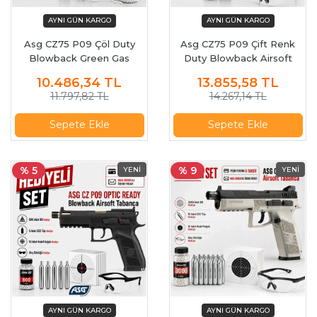
Asg CZ75 P09 Çöl Duty
Asg CZ75 P09 Çift Renk
Blowback Green Gas
Duty Blowback Airsoft
Airsoft Tabanca 18137
Tabanca 18182
10.486,34
TL
13.855,58
TL
11.797,82 TL
14.267,14 TL
Sepete Ekle
Sepete Ekle
% 5
% 9