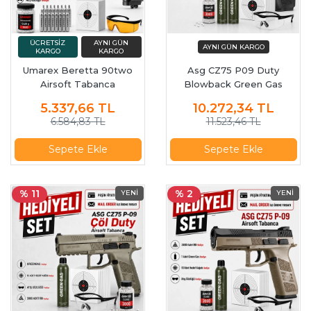
Umarex Beretta 90two
Asg CZ75 P09 Duty
Airsoft Tabanca
Blowback Green Gas
Airsoft Tabanca 18116
5.337,66
TL
10.272,34
TL
6.584,83 TL
11.523,46 TL
Sepete Ekle
Sepete Ekle
% 11
% 2