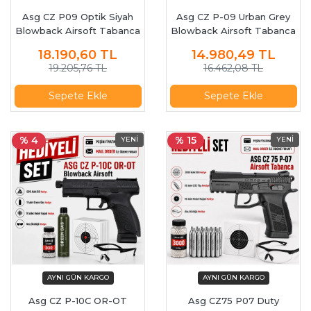
Asg CZ P09 Optik Siyah
Asg CZ P-09 Urban Grey
Blowback Airsoft Tabanca
Blowback Airsoft Tabanca
19600
18943
18.190,60
TL
14.980,49
TL
19.205,76 TL
16.462,08 TL
Sepete Ekle
Sepete Ekle
% 4
% 15
Asg CZ P-10C OR-OT
Asg CZ75 P07 Duty