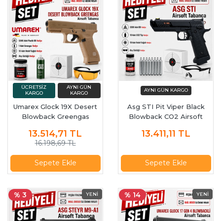
Umarex Glock 19X Desert
Asg STI Pit Viper Black
Blowback Greengas
Blowback CO2 Airsoft
Airsoft Tabanca
Tabanca 19953
13.514,71
TL
13.411,11
TL
16.198,69 TL
Sepete Ekle
Sepete Ekle
% 3
% 14