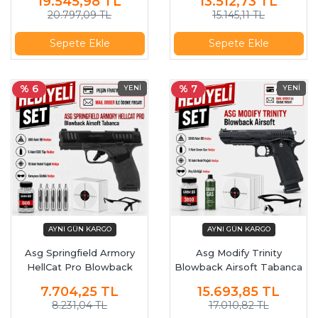
19.545,98
TL
13.512,73
TL
20.797,09 TL
15.145,11 TL
Sepete Ekle
Sepete Ekle
% 6
% 7
Asg Springfield Armory
Asg Modify Trinity
HellCat Pro Blowback
Blowback Airsoft Tabanca
Airsoft Tabanca 20084
20028
7.704,25
TL
15.693,85
TL
8.231,04 TL
17.010,82 TL