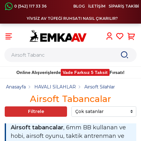
0 (542) 117 33 36
BLOG
İLETİŞİM
SİPARİŞ TAKİBİ
YİVSİZ AV TÜFEĞİ RUHSATI NASIL ÇIKARILIR?
0
Online Alışverişlerde
Vade Farksız 5 Taksit
Fırsatı!
Anasayfa
HAVALI SİLAHLAR
Airsoft Silahlar
Airsoft Tabancalar
Filtrele
Airsoft tabancalar
, 6mm BB kullanan ve
hobi, airsoft oyunu, taktik antrenman ve