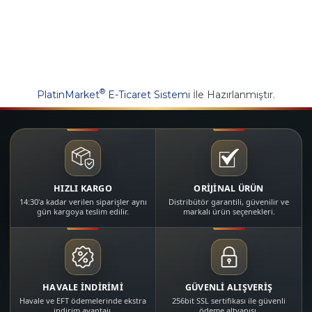
®
PlatinMarket
E-Ticaret Sistemi
İle Hazırlanmıştır.
HIZLI KARGO
ORİJİNAL ÜRÜN
14:30'a kadar verilen siparişler aynı
Distribütör garantili, güvenilir ve
gün kargoya teslim edilir.
markalı ürün seçenekleri.
HAVALE İNDİRİMİ
GÜVENLİ ALIŞVERİŞ
Havale ve EFT ödemelerinde ekstra
256bit SSL sertifikası ile güvenli
indirim avantajı.
ödeme altyapısı.