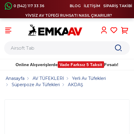
0 (542) 117 33 36
BLOG
İLETİŞİM
SİPARİŞ TAKİBİ
YİVSİZ AV TÜFEĞİ RUHSATI NASIL ÇIKARILIR?
0
Online Alışverişlerde
Vade Farksız 5 Taksit
Fırsatı!
Anasayfa
AV TÜFEKLERİ
Yerli Av Tüfekleri
Süperpoze Av Tüfekleri
AKDAŞ