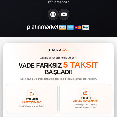
korunmaktadır.
×
EMKA
AV
Online Alışverişlerde Geçerli
5 TAKSİT
VADE FARKSIZ
BAŞLADI!
Seçili banka ve kredi kartlarına özel taksit fırsatını şimdi değerlendirin.
HEDİYELİ
AYNI GÜN
ÜRÜNLERİ KAÇIRMAYIN
ÜCRETSİZ KARGO
Özel hediye setli ürünlerde
14.30’a kadar aynı gün kargo
avantajlı alışveriş fırsatı