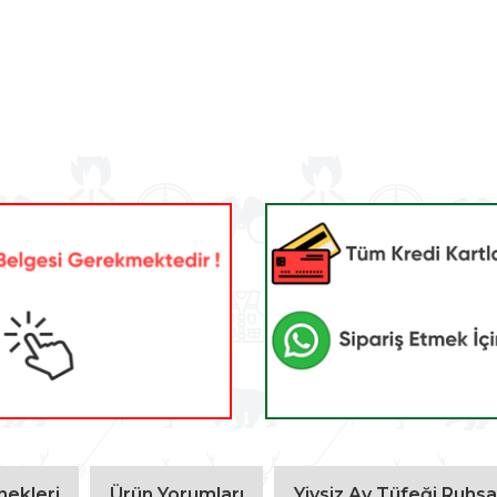
ekleri
Ürün Yorumları
Yivsiz Av Tüfeği Ruhsat