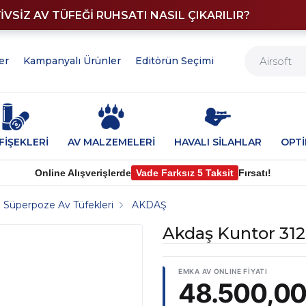
YİVSİZ AV TÜFEĞİ RUHSATI NASIL ÇIKARILIR?
er
Kampanyalı Ürünler
Editörün Seçimi
FİŞEKLERİ
AV MALZEMELERİ
HAVALI SİLAHLAR
OPT
Online Alışverişlerde
Vade Farksız 5 Taksit
Fırsatı!
Süperpoze Av Tüfekleri
AKDAŞ
Akdaş Kuntor 312
48.500,00