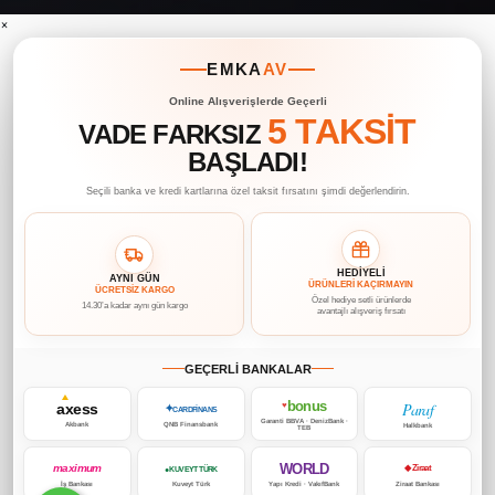
×
EMKA
AV
Online Alışverişlerde Geçerli
5 TAKSİT
VADE FARKSIZ
BAŞLADI!
Seçili banka ve kredi kartlarına özel taksit fırsatını şimdi değerlendirin.
HEDİYELİ
AYNI GÜN
ÜRÜNLERİ KAÇIRMAYIN
ÜCRETSİZ KARGO
Özel hediye setli ürünlerde
14.30’a kadar aynı gün kargo
avantajlı alışveriş fırsatı
GEÇERLİ BANKALAR
bonus
Paraf
axess
♥
✦
CARDFİNANS
Garanti BBVA · DenizBank ·
Akbank
QNB Finansbank
Halkbank
TEB
WORLD
maximum
◆ Ziraat
● KUVEYT TÜRK
İş Bankası
Kuveyt Türk
Yapı Kredi · VakıfBank
Ziraat Bankası