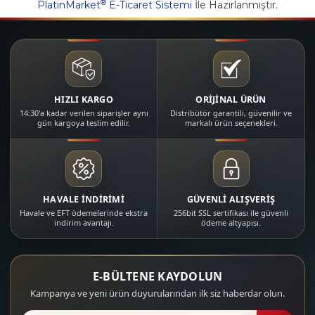
®
PlatinMarket
E-Ticaret Sistemi
İle Hazırlanmıştır.
HIZLI KARGO
ORİJİNAL ÜRÜN
14:30'a kadar verilen siparişler aynı
Distribütör garantili, güvenilir ve
gün kargoya teslim edilir.
markalı ürün seçenekleri.
HAVALE İNDİRİMİ
GÜVENLİ ALIŞVERİŞ
Havale ve EFT ödemelerinde ekstra
256bit SSL sertifikası ile güvenli
indirim avantajı.
ödeme altyapısı.
E-BÜLTENE KAYDOLUN
Kampanya ve yeni ürün duyurularından ilk siz haberdar olun.