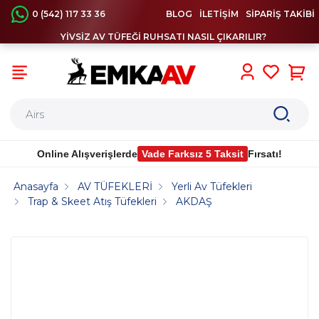
0 (542) 117 33 36
BLOG
İLETİŞİM
SİPARİŞ TAKİBİ
YİVSİZ AV TÜFEĞİ RUHSATI NASIL ÇIKARILIR?
0
Online Alışverişlerde
Vade Farksız 5 Taksit
Fırsatı!
Anasayfa
AV TÜFEKLERİ
Yerli Av Tüfekleri
Trap & Skeet Atış Tüfekleri
AKDAŞ