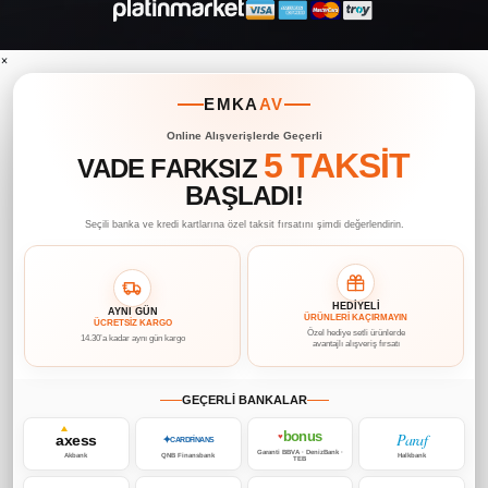
×
EMKA
AV
Online Alışverişlerde Geçerli
5 TAKSİT
VADE FARKSIZ
BAŞLADI!
Seçili banka ve kredi kartlarına özel taksit fırsatını şimdi değerlendirin.
HEDİYELİ
AYNI GÜN
ÜRÜNLERİ KAÇIRMAYIN
ÜCRETSİZ KARGO
Özel hediye setli ürünlerde
14.30’a kadar aynı gün kargo
avantajlı alışveriş fırsatı
GEÇERLİ BANKALAR
bonus
Paraf
axess
♥
✦
CARDFİNANS
Garanti BBVA · DenizBank ·
Akbank
QNB Finansbank
Halkbank
TEB