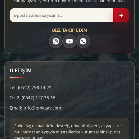
Kampanya ve yeni ürün duyurularından ilk siz haberdar olun.
+
BİZİ TAKİP EDİN
İLETİŞİM
Tel: (0542) 798 14 24
Tel 2: (0542) 117 33 36
Email: info@emkaav.com
Emka Av; uzman ürün desteği, güvenli alışveriş altyapısı ve
hızlı hizmet anlayışıyla müşterilerine kurumsal bir alışveriş
deneyimi sunar.