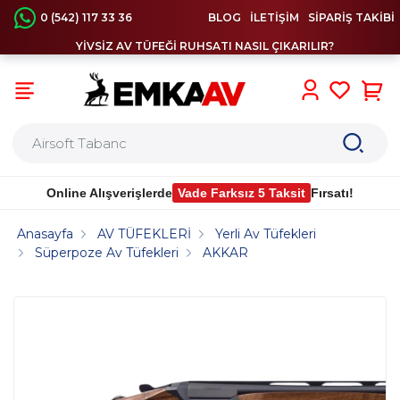
0 (542) 117 33 36
BLOG
İLETİŞİM
SİPARİŞ TAKİBİ
YİVSİZ AV TÜFEĞİ RUHSATI NASIL ÇIKARILIR?
0
Online Alışverişlerde
Vade Farksız 5 Taksit
Fırsatı!
Anasayfa
AV TÜFEKLERİ
Yerli Av Tüfekleri
Süperpoze Av Tüfekleri
AKKAR