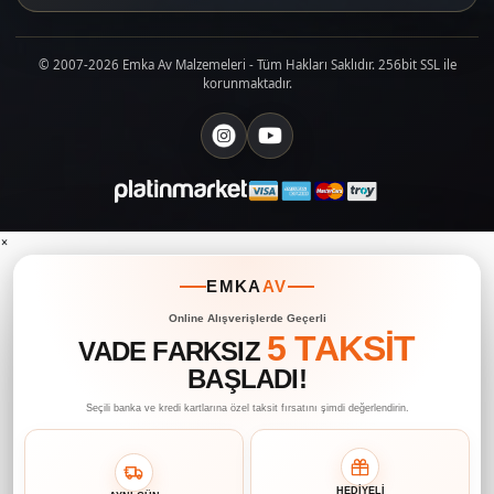
© 2007-2026 Emka Av Malzemeleri - Tüm Hakları Saklıdır. 256bit SSL ile
korunmaktadır.
×
EMKA
AV
Online Alışverişlerde Geçerli
5 TAKSİT
VADE FARKSIZ
BAŞLADI!
Seçili banka ve kredi kartlarına özel taksit fırsatını şimdi değerlendirin.
HEDİYELİ