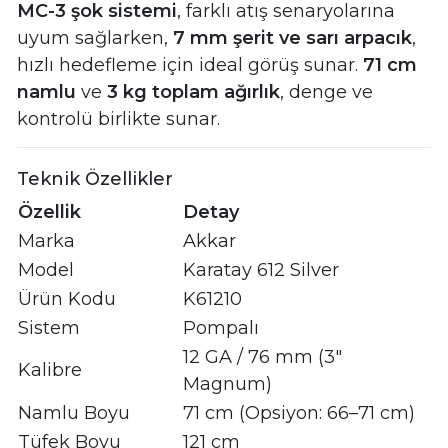
MC-3 şok sistemi
, farklı atış senaryolarına
uyum sağlarken,
7 mm şerit ve sarı arpacık
,
hızlı hedefleme için ideal görüş sunar.
71 cm
namlu
ve
3 kg toplam ağırlık
, denge ve
kontrolü birlikte sunar.
Teknik Özellikler
Özellik
Detay
Marka
Akkar
Model
Karatay 612 Silver
Ürün Kodu
K61210
Sistem
Pompalı
12 GA / 76 mm (3"
Kalibre
Magnum)
Namlu Boyu
71 cm (Opsiyon: 66–71 cm)
Tüfek Boyu
121 cm