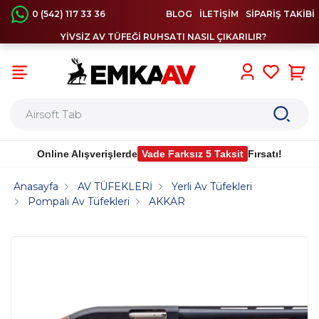
0 (542) 117 33 36
BLOG
İLETİŞİM
SİPARİŞ TAKİBİ
YİVSİZ AV TÜFEĞİ RUHSATI NASIL ÇIKARILIR?
0
Online Alışverişlerde
Vade Farksız 5 Taksit
Fırsatı!
Anasayfa
AV TÜFEKLERİ
Yerli Av Tüfekleri
Pompalı Av Tüfekleri
AKKAR