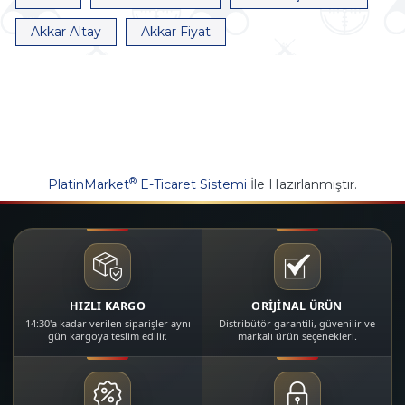
Akkar Altay
Akkar Fiyat
®
PlatinMarket
E-Ticaret Sistemi
İle Hazırlanmıştır.
HIZLI KARGO
ORİJİNAL ÜRÜN
14:30'a kadar verilen siparişler aynı
Distribütör garantili, güvenilir ve
gün kargoya teslim edilir.
markalı ürün seçenekleri.