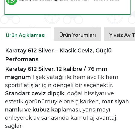
Ürün Yorumları
Yivsiz Av T
Ürün Açıklaması
Karatay 612 Silver – Klasik Ceviz, Güçlü
Performans
Karatay 612 Silver
,
12 kalibre / 76 mm
magnum
fişek yatağı ile hem avcılık hem
sportif atışlar için dengeli bir seçenektir.
Standart ceviz dipçik
, doğal hissiyatı ve
estetik görünümüyle öne çıkarken,
mat siyah
namlu ve kubuz kaplaması
, yansımayı
önleyerek av sahasında kamuflaj avantajı
sağlar.