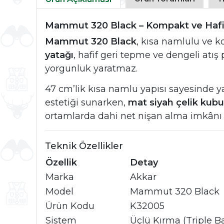
Mammut 320 Black – Kompakt ve Hafi
Mammut 320 Black
, kısa namlulu ve k
yatağı
, hafif geri tepme ve dengeli atı
yorgunluk yaratmaz.
47 cm’lik kısa namlu yapısı sayesinde y
estetiği sunarken,
mat siyah çelik kub
ortamlarda dahi net nişan alma imkânı 
Teknik Özellikler
Özellik
Detay
Marka
Akkar
Model
Mammut 320 Black
Ürün Kodu
K32005
Sistem
Üçlü Kırma (Triple Ba