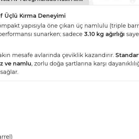
f Üçlü Kırma Deneyimi
ompakt yapısıyla öne çıkan üç namlulu (triple barre
ş performansı sunarken; sadece
3.10 kg ağırlığı
saye
akın mesafe avlarında çeviklik kazandırır.
Standart
uz ve namlu
, zorlu doğa şartlarına karşı dayanıklılığı
sağlar.
rrel)