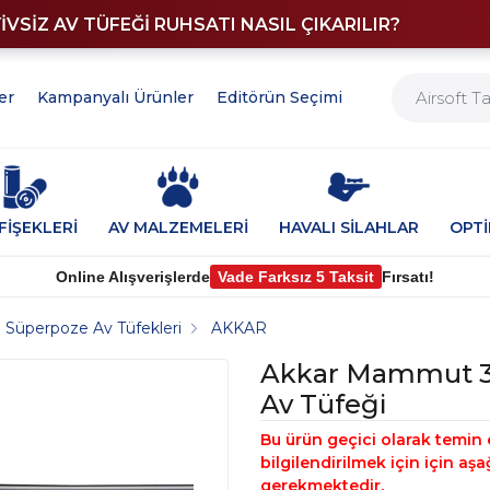
YİVSİZ AV TÜFEĞİ RUHSATI NASIL ÇIKARILIR?
er
Kampanyalı Ürünler
Editörün Seçimi
FİŞEKLERİ
AV MALZEMELERİ
HAVALI SİLAHLAR
OPT
Online Alışverişlerde
Vade Farksız 5 Taksit
Fırsatı!
Süperpoze Av Tüfekleri
AKKAR
Akkar Mammut 3
Av Tüfeği
Bu ürün geçici olarak temin 
bilgilendirilmek için için a
gerekmektedir.