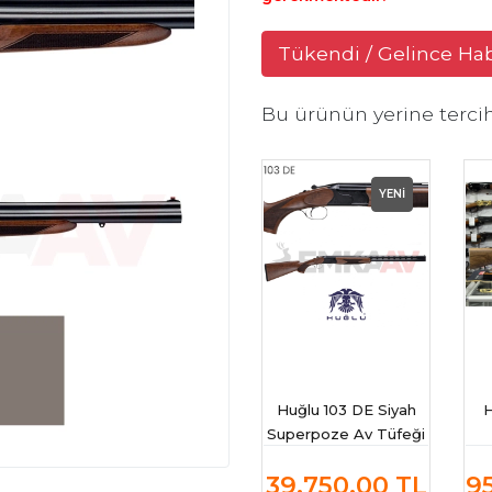
Tükendi / Gelince Ha
Bu ürünün yerine terci
YENİ
Huğlu 103 DE Siyah
H
Superpoze Av Tüfeği
Sü
39.750,00
TL
9