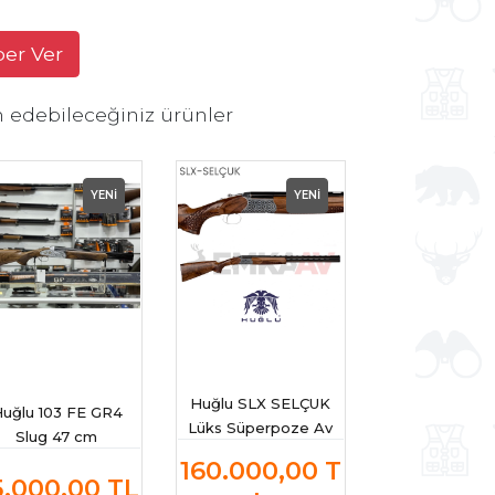
ber Ver
h edebileceğiniz ürünler
YENİ
YENİ
Huğlu SLX SELÇUK
uğlu 103 FE GR4
Lüks Süperpoze Av
Slug 47 cm
Tüfeği
perpoze Av Tüfeği
160.000,00
T
5.000,00
TL