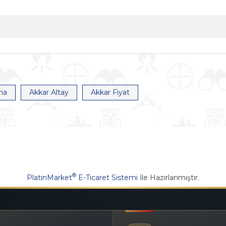
ma
Akkar Altay
Akkar Fiyat
®
PlatinMarket
E-Ticaret Sistemi
İle Hazırlanmıştır.