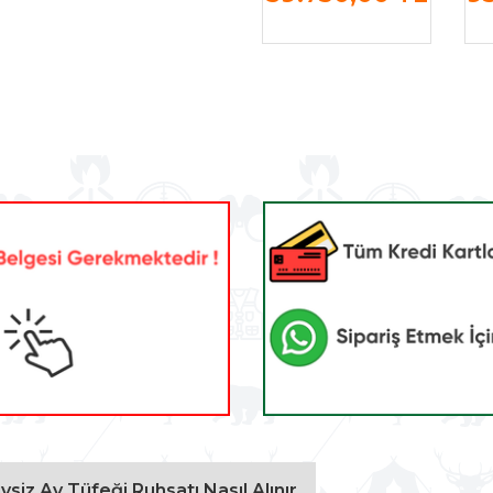
ivsiz Av Tüfeği Ruhsatı Nasıl Alınır