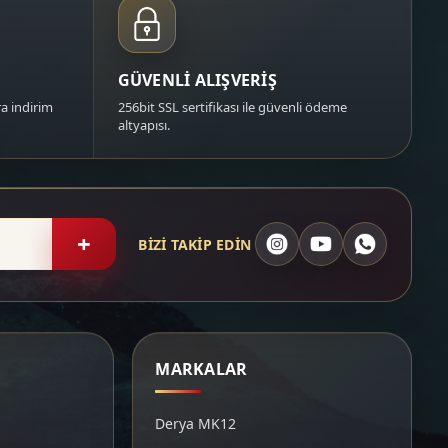
GÜVENLİ ALIŞVERİŞ
a indirim
256bit SSL sertifikası ile güvenli ödeme
altyapısı.
+
BİZİ TAKİP EDİN
MARKALAR
Derya MK12