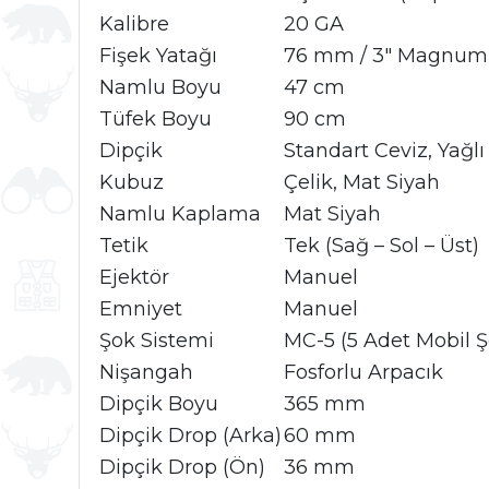
Kalibre
20 GA
Fişek Yatağı
76 mm / 3" Magnum
Namlu Boyu
47 cm
Tüfek Boyu
90 cm
Dipçik
Standart Ceviz, Yağlı
Kubuz
Çelik, Mat Siyah
Namlu Kaplama
Mat Siyah
Tetik
Tek (Sağ – Sol – Üst)
Ejektör
Manuel
Emniyet
Manuel
Şok Sistemi
MC-5 (5 Adet Mobil Ş
Nişangah
Fosforlu Arpacık
Dipçik Boyu
365 mm
Dipçik Drop (Arka)
60 mm
Dipçik Drop (Ön)
36 mm