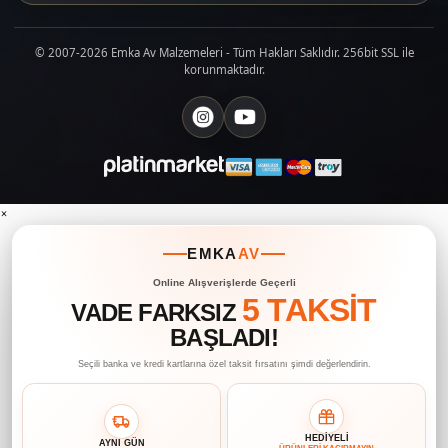
© 2007-2026 Emka Av Malzemeleri - Tüm Hakları Saklıdır. 256bit SSL ile
korunmaktadır.
×
EMKA
AV
Online Alışverişlerde Geçerli
5 TAKSİT
VADE FARKSIZ
BAŞLADI!
Seçili banka ve kredi kartlarına özel taksit fırsatını şimdi değerlendirin.
HEDİYELİ
AYNI GÜN