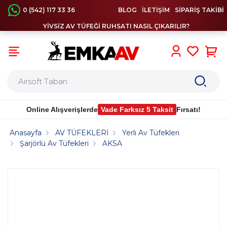
0 (542) 117 33 36
BLOG
İLETİŞİM
SİPARİŞ TAKİBİ
YİVSİZ AV TÜFEĞİ RUHSATI NASIL ÇIKARILIR?
0
Online Alışverişlerde
Vade Farksız 5 Taksit
Fırsatı!
Anasayfa
AV TÜFEKLERİ
Yerli Av Tüfekleri
Şarjörlü Av Tüfekleri
AKSA