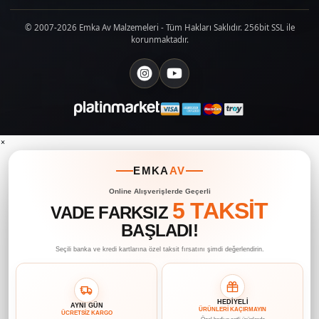
© 2007-2026 Emka Av Malzemeleri - Tüm Hakları Saklıdır. 256bit SSL ile
korunmaktadır.
×
EMKA
AV
Online Alışverişlerde Geçerli
5 TAKSİT
VADE FARKSIZ
BAŞLADI!
Seçili banka ve kredi kartlarına özel taksit fırsatını şimdi değerlendirin.
HEDİYELİ
AYNI GÜN
ÜRÜNLERİ KAÇIRMAYIN
ÜCRETSİZ KARGO