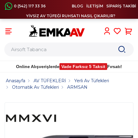
0 (542) 117 33 36
BLOG
İLETİŞİM
SİPARİŞ TAKİBİ
YİVSİZ AV TÜFEĞİ RUHSATI NASIL ÇIKARILIR?
0
Online Alışverişlerde
Vade Farksız 5 Taksit
Fırsatı!
Anasayfa
AV TÜFEKLERİ
Yerli Av Tüfekleri
Otomatik Av Tüfekleri
ARMSAN