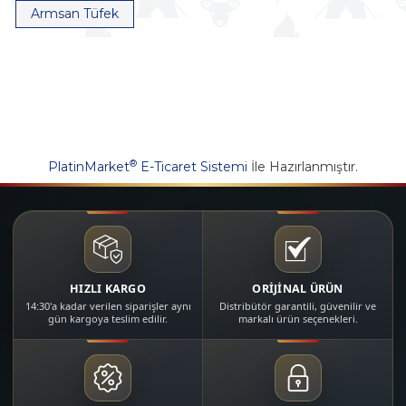
Armsan Tüfek
®
PlatinMarket
E-Ticaret Sistemi
İle Hazırlanmıştır.
HIZLI KARGO
ORİJİNAL ÜRÜN
14:30'a kadar verilen siparişler aynı
Distribütör garantili, güvenilir ve
gün kargoya teslim edilir.
markalı ürün seçenekleri.