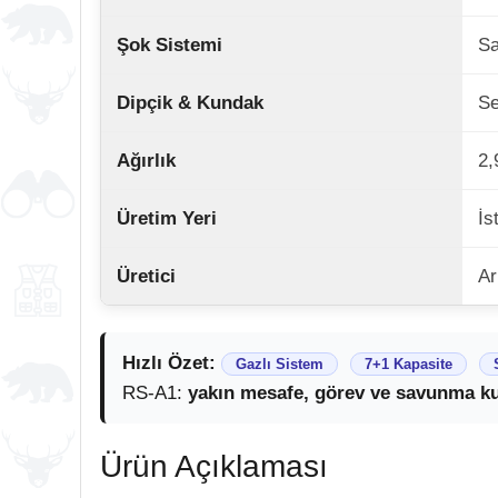
Şok Sistemi
Sa
Dipçik & Kundak
Se
Ağırlık
2,
Üretim Yeri
İs
Üretici
Ar
Hızlı Özet:
Gazlı Sistem
7+1 Kapasite
RS-A1:
yakın mesafe, görev ve savunma ku
Ürün Açıklaması