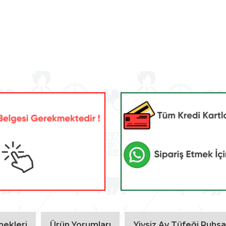
ekleri
Ürün Yorumları
Yivsiz Av Tüfeği Ruhsat