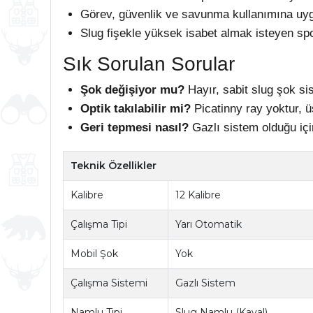
Görev, güvenlik ve savunma kullanımına uy
Slug fişekle yüksek isabet almak isteyen spor
Sık Sorulan Sorular
Şok değişiyor mu?
Hayır, sabit slug şok sis
Optik takılabilir mi?
Picatinny ray yoktur, ü
Geri tepmesi nasıl?
Gazlı sistem olduğu içi
Teknik Özellikler
Kalibre
12 Kalibre
Çalışma Tipi
Yarı Otomatik
Mobil Şok
Yok
Çalışma Sistemi
Gazlı Sistem
Namlu Tipi
Slug Namlu (Kaval)