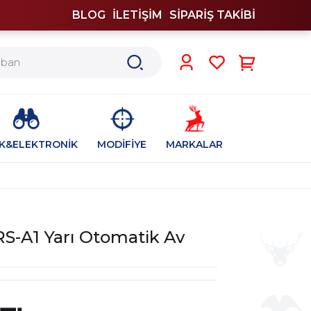
BLOG
İLETİŞİM
SİPARİŞ TAKİBİ
0
İK&ELEKTRONİK
MODİFİYE
MARKALAR
S-A1 Yarı Otomatik Av