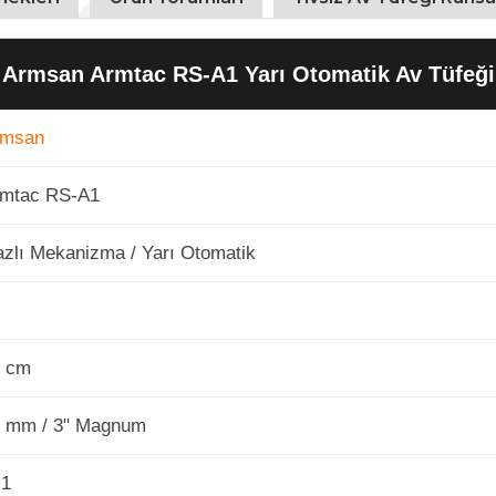
Armsan Armtac RS-A1 Yarı Otomatik Av Tüfeği
rmsan
rmtac RS-A1
zlı Mekanizma / Yarı Otomatik
2
1 cm
 mm / 3" Magnum
+1