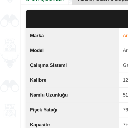
Marka
A
Model
A
Çalışma Sistemi
Ga
Kalibre
1
Namlu Uzunluğu
5
Fişek Yatağı
76
Kapasite
7