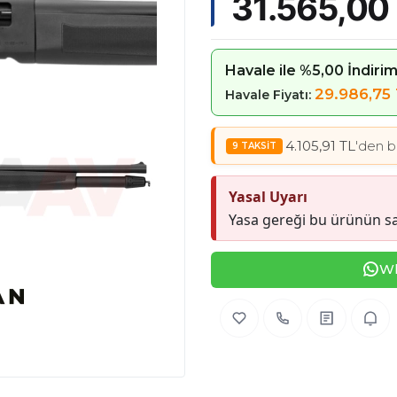
31.565,00
Havale ile %5,00 İndiri
29.986,75
Havale Fiyatı:
4.105,91 TL
'den b
Yasal Uyarı
Yasa gereği bu ürünün sa
Wh