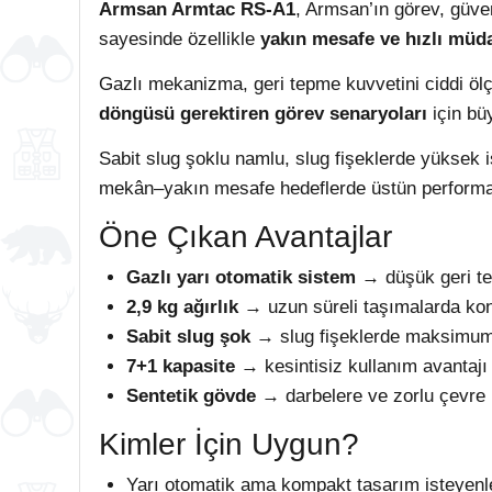
Armsan Armtac RS-A1
, Armsan’ın görev, güvenl
sayesinde özellikle
yakın mesafe ve hızlı müd
Gazlı mekanizma, geri tepme kuvvetini ciddi ölçü
döngüsü gerektiren görev senaryoları
için bü
Sabit slug şoklu namlu, slug fişeklerde yüksek i
mekân–yakın mesafe hedeflerde üstün performa
Öne Çıkan Avantajlar
Gazlı yarı otomatik sistem
→ düşük geri tep
2,9 kg ağırlık
→ uzun süreli taşımalarda kon
Sabit slug şok
→ slug fişeklerde maksimum
7+1 kapasite
→ kesintisiz kullanım avantajı
Sentetik gövde
→ darbelere ve zorlu çevre 
Kimler İçin Uygun?
Yarı otomatik ama kompakt tasarım isteyenl