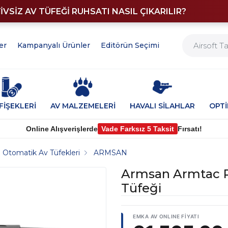
YİVSİZ AV TÜFEĞİ RUHSATI NASIL ÇIKARILIR?
er
Kampanyalı Ürünler
Editörün Seçimi
FİŞEKLERİ
AV MALZEMELERİ
HAVALI SİLAHLAR
OPT
Online Alışverişlerde
Vade Farksız 5 Taksit
Fırsatı!
Otomatik Av Tüfekleri
ARMSAN
Armsan Armtac R
Tüfeği