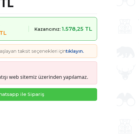
 TL
m
1.578,25 TL
Kazancınız:
 TL
aşlayan taksit seçenekleri için
tıklayın.
tışı web sitemiz üzerinden yapılamaz.
atsapp ile Sipariş