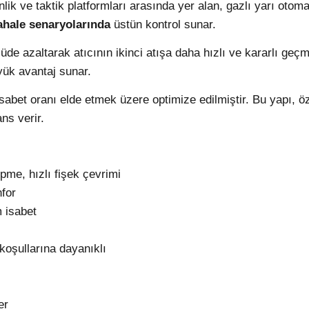
ik ve taktik platformları arasında yer alan, gazlı yarı otomat
ahale senaryolarında
üstün kontrol sunar.
de azaltarak atıcının ikinci atışa daha hızlı ve kararlı geç
yük avantaj sunar.
sabet oranı elde etmek üzere optimize edilmiştir. Bu yapı, öz
ns verir.
me, hızlı fişek çevrimi
for
 isabet
koşullarına dayanıklı
er