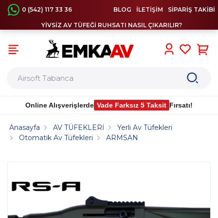
0 (542) 117 33 36
BLOG
İLETİŞİM
SİPARİŞ TAKİBİ
YİVSİZ AV TÜFEĞİ RUHSATI NASIL ÇIKARILIR?
0
Online Alışverişlerde
Vade Farksız 5 Taksit
Fırsatı!
Anasayfa
AV TÜFEKLERİ
Yerli Av Tüfekleri
Otomatik Av Tüfekleri
ARMSAN