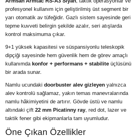
Armsan Armtac RS-A3 Siyah
, taktik operasyonlar ve
profesyonel kullanım için geliştirilmiş üst segment bir
yarı otomatik av tüfeğidir. Gazlı sistem sayesinde geri
tepme kuvveti belirgin şekilde azalır, seri atışlarda
kontrol maksimuma çıkar.
9+1 yüksek kapasitesi ve süspansiyonlu teleskopik
dipçiği sayesinde hem güvenlik hem de görev amaçlı
kullanımda
konfor + performans + stabilite
üçlüsünü
bir arada sunar.
Namlu ucundaki
doorbuster alev gizleyen
yalnızca
alev kontrolü sağlamaz, yakın temas manevralarında
namlu hâkimiyetini de artırır. Gövde üstü ve namlu
altındaki çift
22 mm Picatinny ray
, red dot, lazer ve
taktik fener gibi ekipmanlarla tam uyumludur.
Öne Çıkan Özellikler