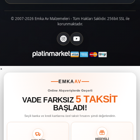
© 2007-2026 Emka Av Malzemeleri - Tüm Hakları Saklıdır. 256bit SSL ile
korunmaktadır.
×
EMKA
AV
Online Alışverişlerde Geçerli
5 TAKSİT
VADE FARKSIZ
BAŞLADI!
Seçili banka ve kredi kartlarına özel taksit fırsatını şimdi değerlendirin.
HEDİYELİ