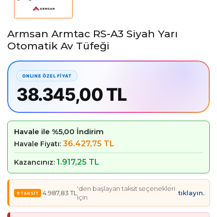
Armsan Armtac RS-A3 Siyah Yarı
Otomatik Av Tüfeği
38.345,00 TL
Havale ile %5,00 İndirim
36.427,75 TL
Havale Fiyatı:
1.917,25 TL
Kazancınız:
'den başlayan taksit seçenekleri
4.987,83 TL
tıklayın.
için