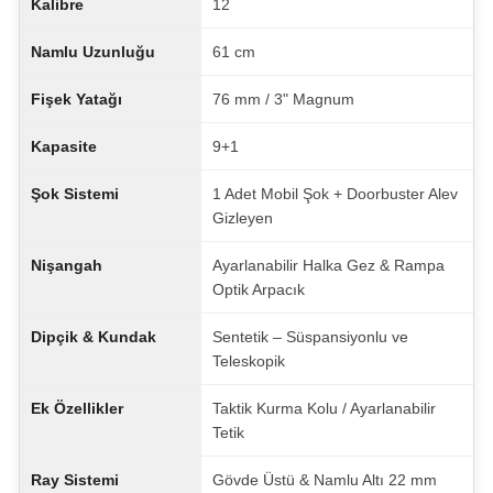
Kalibre
12
Namlu Uzunluğu
61 cm
Fişek Yatağı
76 mm / 3" Magnum
Kapasite
9+1
Şok Sistemi
1 Adet Mobil Şok + Doorbuster Alev
Gizleyen
Nişangah
Ayarlanabilir Halka Gez & Rampa
Optik Arpacık
Dipçik & Kundak
Sentetik – Süspansiyonlu ve
Teleskopik
Ek Özellikler
Taktik Kurma Kolu / Ayarlanabilir
Tetik
Ray Sistemi
Gövde Üstü & Namlu Altı 22 mm