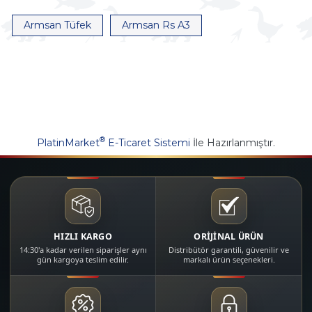
Armsan Tüfek
Armsan Rs A3
®
PlatinMarket
E-Ticaret Sistemi
İle Hazırlanmıştır.
HIZLI KARGO
ORİJİNAL ÜRÜN
14:30'a kadar verilen siparişler aynı
Distribütör garantili, güvenilir ve
gün kargoya teslim edilir.
markalı ürün seçenekleri.