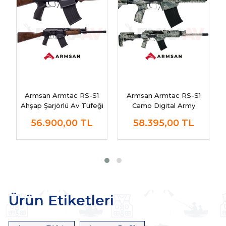
Armsan Armtac RS-S1
Armsan Armtac RS-S1
Ahşap Şarjörlü Av Tüfeği
Camo Digital Army
Teleskopik Şarjörlü Av
56.900,00
TL
58.395,00
TL
Tüfeği
Ürün Etiketleri