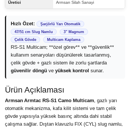
Üretici
Armsan Silah Sanayi
Hızlı Özet:
Şarjörlü Yarı Otomatik
47/51 cm Slug Namlu
3" Magnum
Çelik Gövde
Multicam Kaplama
RS-S1 Multicam; **özel görev** ve **güvenlik**
kullanım senaryoları düşünülerek tasarlanmış,
çelik gövde + gazlı sistem ile zorlu şartlarda
güvenilir döngü
ve
yüksek kontrol
sunar.
Ürün Açıklaması
Armsan Armtac RS-S1 Camo Multicam
, gazlı yarı
otomatik mekanizma, kafa kilit sistemi ve tam çelik
gövde yapısıyla yüksek basınç altında dahi stabil
çalışma sağlar. Dıştan klavuzlu FIX (CYL) slug namlu,