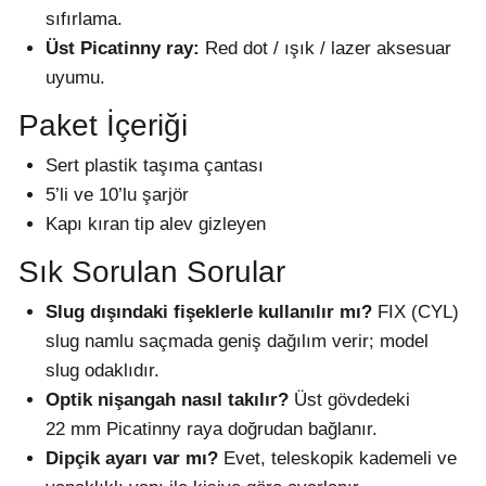
sıfırlama.
Üst Picatinny ray:
Red dot / ışık / lazer aksesuar
uyumu.
Paket İçeriği
Sert plastik taşıma çantası
5’li ve 10’lu şarjör
Kapı kıran tip alev gizleyen
Sık Sorulan Sorular
Slug dışındaki fişeklerle kullanılır mı?
FIX (CYL)
slug namlu saçmada geniş dağılım verir; model
slug odaklıdır.
Optik nişangah nasıl takılır?
Üst gövdedeki
22 mm Picatinny raya doğrudan bağlanır.
Dipçik ayarı var mı?
Evet, teleskopik kademeli ve