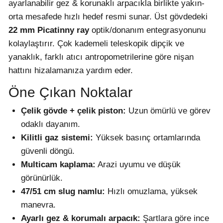
ayarlanabilir gez & korunaklı arpacıkla birlikte yakın-
orta mesafede hızlı hedef resmi sunar. Üst gövdedeki
22 mm Picatinny ray
optik/donanım entegrasyonunu
kolaylaştırır. Çok kademeli teleskopik dipçik ve
yanaklık, farklı atıcı antropometrilerine göre nişan
hattını hizalamanıza yardım eder.
Öne Çıkan Noktalar
Çelik gövde + çelik piston:
Uzun ömürlü ve görev
odaklı dayanım.
Kilitli gaz sistemi:
Yüksek basınç ortamlarında
güvenli döngü.
Multicam kaplama:
Arazi uyumu ve düşük
görünürlük.
47/51 cm slug namlu:
Hızlı omuzlama, yüksek
manevra.
Ayarlı gez & korumalı arpacık:
Şartlara göre ince