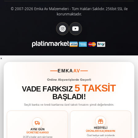
© 2007-2026 Emka Av Malzemeleri - Tüm Hakları Saklıdır. 256bit SSL ile
korunmaktadır.
×
EMKA
AV
Online Alışverişlerde Geçerli
5 TAKSİT
VADE FARKSIZ
BAŞLADI!
Seçili banka ve kredi kartlarına özel taksit fırsatını şimdi değerlendirin.
HEDİYELİ
AYNI GÜN
ÜRÜNLERİ KAÇIRMAYIN
ÜCRETSİZ KARGO
Özel hediye setli ürünlerde
14.30’a kadar aynı gün kargo