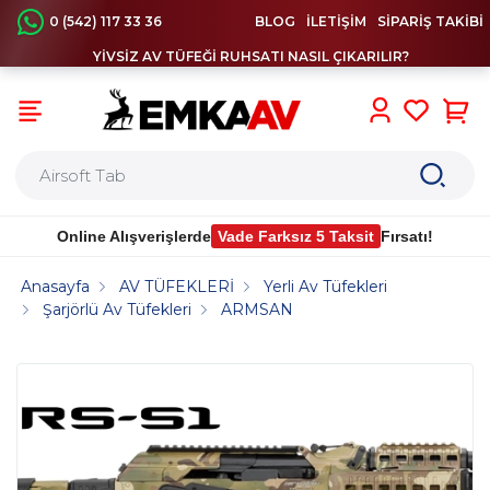
0 (542) 117 33 36
BLOG
İLETİŞİM
SİPARİŞ TAKİBİ
YİVSİZ AV TÜFEĞİ RUHSATI NASIL ÇIKARILIR?
0
Online Alışverişlerde
Vade Farksız 5 Taksit
Fırsatı!
Anasayfa
AV TÜFEKLERİ
Yerli Av Tüfekleri
Şarjörlü Av Tüfekleri
ARMSAN