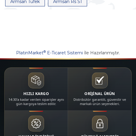
Armsan Tüfek
Armsan Rs S1
®
PlatinMarket
E-Ticaret Sistemi
İle Hazırlanmıştır.
HIZLI KARGO
ORİJİNAL ÜRÜN
14:30'a kadar verilen siparişler aynı
Distribütör garantili, güvenilir ve
gün kargoya teslim edilir.
markalı ürün seçenekleri.