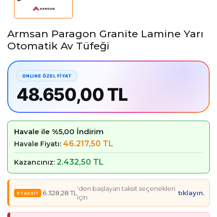
Armsan Paragon Granite Lamine Yarı
Otomatik Av Tüfeği
48.650,00 TL
Havale ile %5,00 İndirim
46.217,50 TL
Havale Fiyatı:
2.432,50 TL
Kazancınız:
'den başlayan taksit seçenekleri
6.328,28 TL
tıklayın.
için