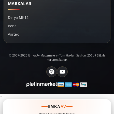
MARKALAR
Derya MK12
Benelli
Vortex
© 2007-2026 Emka Av Malzemeleri - Tüm Hakları Saklıdır. 256bit SSL ile
korunmaktadır.
×
EMKA
AV
Online Alışverişlerde Geçerli