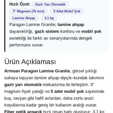
Hızlı Özet:
Gazlı Yarı Otomatik
3" Magnum (76 mm)
5 Adet Mobil Şok
Lamine Ahşap
3,1 kg
Paragon Lamine Granite;
lamine ahşap
dayanıklılığı,
gazlı sistem
konforu ve
mobil şok
esnekliği ile farklı av senaryolarında dengeli
performans sunar.
Ürün Açıklaması
Armsan Paragon Lamine Granite
, görsel şıklığı
sahaya taşıyan
lamine ahşap
dipçik–kundak takımını
gazlı yarı otomatik
mekanizma ile birleştirir. 3"
magnum fişek yatağı ve
5 adet mobil şok
sayesinde
kuş, tavşan gibi hafif avlardan, daha zorlu arazi
koşullarına kadar geniş bir kullanım aralığı sunar.
Fiber optik arpacık
hızlı nişan hattı oluşturur; 3,1 kg