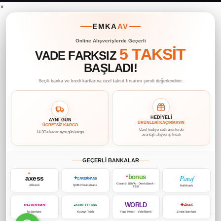
×
EMKA
AV
Online Alışverişlerde Geçerli
5 TAKSİT
VADE FARKSIZ
BAŞLADI!
Seçili banka ve kredi kartlarına özel taksit fırsatını şimdi değerlendirin.
HEDİYELİ
AYNI GÜN
ÜRÜNLERİ KAÇIRMAYIN
ÜCRETSİZ KARGO
Özel hediye setli ürünlerde
14.30’a kadar aynı gün kargo
avantajlı alışveriş fırsatı
GEÇERLİ BANKALAR
bonus
Paraf
axess
♥
✦
CARDFİNANS
Garanti BBVA · DenizBank ·
Akbank
QNB Finansbank
Halkbank
TEB
WORLD
maximum
◆ Ziraat
● KUVEYT TÜRK
İş Bankası
Kuveyt Türk
Yapı Kredi · VakıfBank
Ziraat Bankası