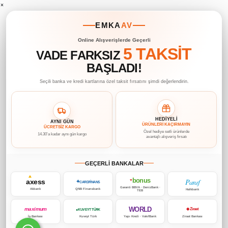
×
EMKA
AV
Online Alışverişlerde Geçerli
5 TAKSİT
VADE FARKSIZ
BAŞLADI!
Seçili banka ve kredi kartlarına özel taksit fırsatını şimdi değerlendirin.
HEDİYELİ
AYNI GÜN
ÜRÜNLERİ KAÇIRMAYIN
ÜCRETSİZ KARGO
Özel hediye setli ürünlerde
14.30’a kadar aynı gün kargo
avantajlı alışveriş fırsatı
GEÇERLİ BANKALAR
bonus
Paraf
axess
♥
✦
CARDFİNANS
Garanti BBVA · DenizBank ·
Akbank
QNB Finansbank
Halkbank
TEB
WORLD
maximum
◆ Ziraat
● KUVEYT TÜRK
İş Bankası
Kuveyt Türk
Yapı Kredi · VakıfBank
Ziraat Bankası