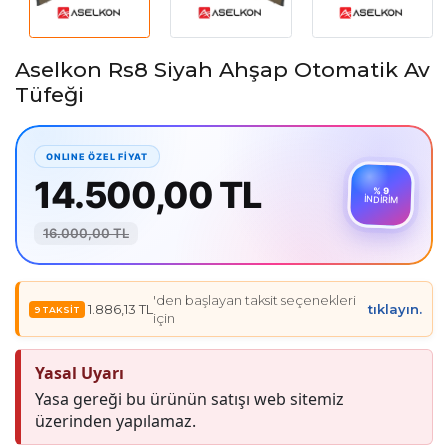
Aselkon Rs8 Siyah Ahşap Otomatik Av
Tüfeği
14.500,00 TL
% 9
İNDİRİM
16.000,00 TL
'den başlayan taksit seçenekleri
1.886,13 TL
tıklayın.
için
Yasal Uyarı
Yasa gereği bu ürünün satışı web sitemiz
üzerinden yapılamaz.