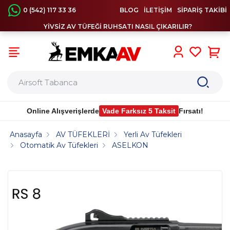
0 (542) 117 33 36
BLOG
İLETİŞİM
SİPARİŞ TAKİBİ
YİVSİZ AV TÜFEĞİ RUHSATI NASIL ÇIKARILIR?
0
Online Alışverişlerde
Vade Farksız 5 Taksit
Fırsatı!
Anasayfa
AV TÜFEKLERİ
Yerli Av Tüfekleri
Otomatik Av Tüfekleri
ASELKON