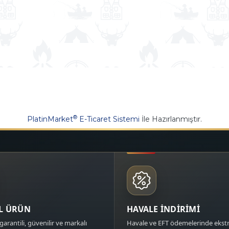
®
PlatinMarket
E-Ticaret Sistemi
İle Hazırlanmıştır.
AL ÜRÜN
HAVALE İNDİRİMİ
garantili, güvenilir ve markalı
Havale ve EFT ödemelerinde ekstr