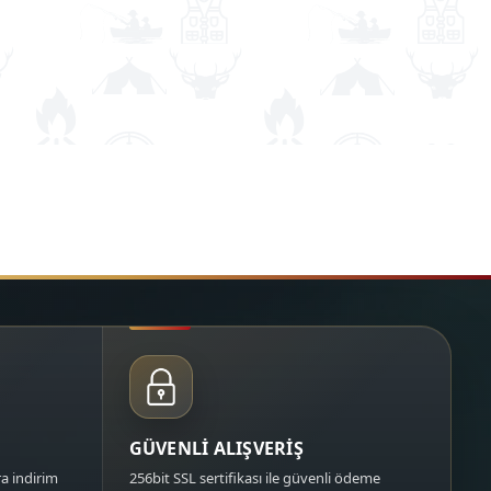
GÜVENLİ ALIŞVERİŞ
a indirim
256bit SSL sertifikası ile güvenli ödeme