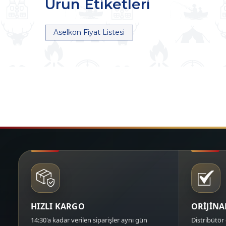
Ürün Etiketleri
Aselkon Fiyat Listesi
HIZLI KARGO
ORİJİN
14:30'a kadar verilen siparişler aynı gün
Distribütör 