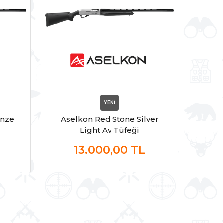
YENİ
onze
Aselkon Red Stone Silver
Aselk
Light Av Tüfeği
13.000,00
TL