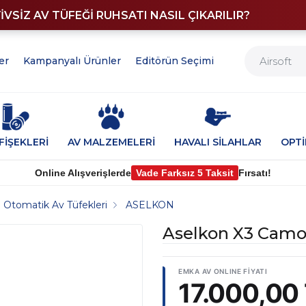
YİVSİZ AV TÜFEĞİ RUHSATI NASIL ÇIKARILIR?
er
Kampanyalı Ürünler
Editörün Seçimi
FİŞEKLERİ
AV MALZEMELERİ
HAVALI SİLAHLAR
OPT
Online Alışverişlerde
Vade Farksız 5 Taksit
Fırsatı!
Otomatik Av Tüfekleri
ASELKON
Aselkon X3 Camo
17.000,00