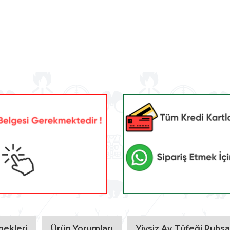
ekleri
Ürün Yorumları
Yivsiz Av Tüfeği Ruhsat