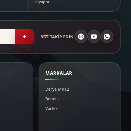
altyapısı.
+
BİZİ TAKİP EDİN
MARKALAR
Derya MK12
Benelli
Vortex