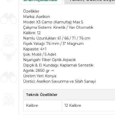
Özellikler
Marka: Aselkon
Model: X3 Camo (Kamuflaj) Max 5
Çalışma Sistemi: Kinetik / Yarı Otomatik
Kalibre: 12
Namlu Uzunlukları: 61 / 66 / 71 / 76 cm
Fişek Yatağı: 76 mm / 3" Magnum
Kapasite: 4+1
Şok: Mobil / 5 Adet
Nişangah: Fiber Optik Arpacık
Dipçik & El Kundağı: Kaplamalı Sentetik
Ağırlık: 2850 gr -+
Üretim Yeri: Konya
Üretici: Aselkon Savunma ve Silah Sanayi
Teknik Özellikler
Kalibre
12 Kalibre