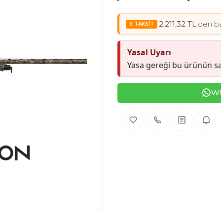
2.211,32 TL
'den ba
Yasal Uyarı
Yasa gereği bu ürünün sa
Wh