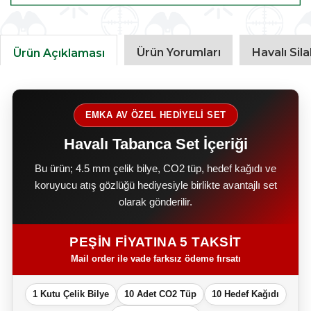
Ürün Yorumları
Havalı Sil
Ürün Açıklaması
EMKA AV ÖZEL HEDİYELİ SET
Havalı Tabanca Set İçeriği
Bu ürün; 4.5 mm çelik bilye, CO2 tüp, hedef kağıdı ve
koruyucu atış gözlüğü hediyesiyle birlikte avantajlı set
olarak gönderilir.
PEŞİN FİYATINA 5 TAKSİT
Mail order ile vade farksız ödeme fırsatı
1 Kutu Çelik Bilye
10 Adet CO2 Tüp
10 Hedef Kağıdı