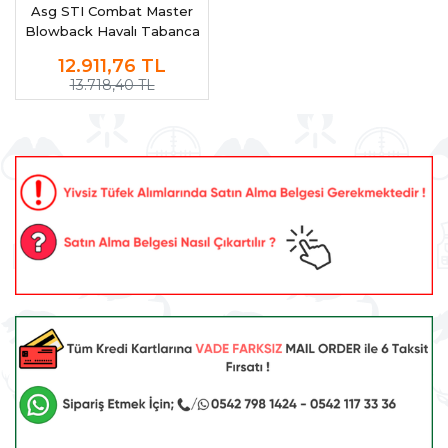
Asg STI Combat Master
Blowback Havalı Tabanca
20069
12.911,76
TL
13.718,40 TL