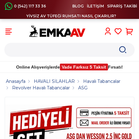
0 (542) 117 33 36
BLOG
İLETİŞİM
SİPARİŞ TAKİBİ
YİVSİZ AV TÜFEĞİ RUHSATI NASIL ÇIKARILIR?
0
Online Alışverişlerde
Vade Farksız 5 Taksit
Fırsatı!
Anasayfa
HAVALI SİLAHLAR
Havalı Tabancalar
Revolver Havalı Tabancalar
ASG