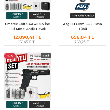
Umarex Colt SAA.45 5.5 İnc
Asg 88 Gram CO2 Hava
Full Metal Antik Havalı
Tüpü
Tabanca
12.090,41
TL
656,84
TL
15.145,11 TL
768,23 TL
% 5