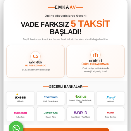
EMKA
AV
Online Alışverişlerde Geçerli
5 TAKSİT
VADE FARKSIZ
BAŞLADI!
Seçili banka ve kredi kartlarına özel taksit fırsatını şimdi değerlendirin.
HEDİYELİ
AYNI GÜN
ÜRÜNLERİ KAÇIRMAYIN
ÜCRETSİZ KARGO
Özel hediye setli ürünlerde
14.30’a kadar aynı gün kargo
avantajlı alışveriş fırsatı
GEÇERLİ BANKALAR
bonus
Paraf
axess
♥
✦
CARDFİNANS
Garanti BBVA · DenizBank ·
Akbank
QNB Finansbank
Halkbank
TEB
WORLD
maximum
◆ Ziraat
● KUVEYT TÜRK
İş Bankası
Kuveyt Türk
Yapı Kredi · VakıfBank
Ziraat Bankası