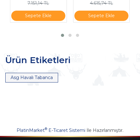
7.151,14 TL
4.615,74 TL
Sepete Ekle
Sepete Ekle
Ürün Etiketleri
Asg Havalı Tabanca
®
PlatinMarket
E-Ticaret Sistemi
İle Hazırlanmıştır.