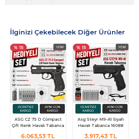
İlginizi Çekebilecek Diğer Ürünler
% 15
% 15
ASG CZ 75 D Compact
Asg Steyr M9-A1 Siyah
Çift Renk Havalı Tabanca
Havalı Tabanca 16088
16200
6.063,53
TL
3.917,43
TL