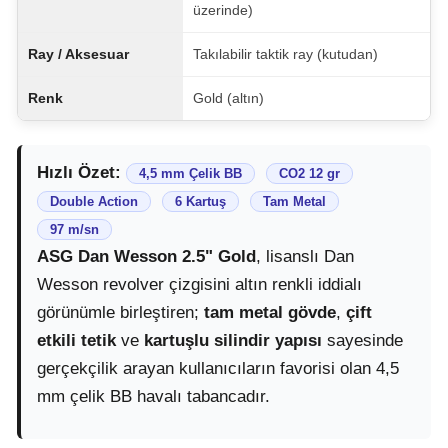
üzerinde)
Ray / Aksesuar
Takılabilir taktik ray (kutudan)
Renk
Gold (altın)
Hızlı Özet:
4,5 mm Çelik BB
CO2 12 gr
Double Action
6 Kartuş
Tam Metal
97 m/sn
ASG Dan Wesson 2.5" Gold
, lisanslı Dan
Wesson revolver çizgisini altın renkli iddialı
görünümle birleştiren;
tam metal gövde
,
çift
etkili tetik
ve
kartuşlu silindir yapısı
sayesinde
gerçekçilik arayan kullanıcıların favorisi olan 4,5
mm çelik BB havalı tabancadır.