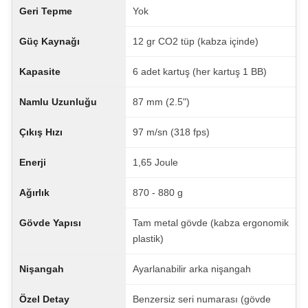
Geri Tepme
Yok
Güç Kaynağı
12 gr CO2 tüp (kabza içinde)
Kapasite
6 adet kartuş (her kartuş 1 BB)
Namlu Uzunluğu
87 mm (2.5")
Çıkış Hızı
97 m/sn (318 fps)
Enerji
1,65 Joule
Ağırlık
870 - 880 g
Gövde Yapısı
Tam metal gövde (kabza ergonomik
plastik)
Nişangah
Ayarlanabilir arka nişangah
Özel Detay
Benzersiz seri numarası (gövde