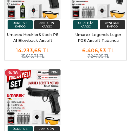
Umarex Heckler&Koch P8
Umarex Legends Luger
A1 Blowback Airsoft
P08 Airsoft Tabanca
Tabanca Green Gas
14.233,65
TL
6.406,53
TL
15.813,71 TL
7.247,95 TL
% 18