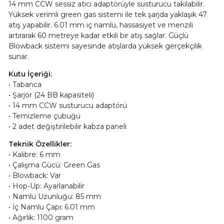
14 mm CCW sessiz atıcı adaptörüyle susturucu takılabilir.
Yüksek verimli green gas sistemi ile tek şarjda yaklaşık 47
atış yapabilir. 6.01 mm iç namlu, hassasiyet ve menzili
artırarak 60 metreye kadar etkili bir atış sağlar. Güçlü
Blowback sistemi sayesinde atışlarda yüksek gerçekçilik
sunar.
Kutu İçeriği:
• Tabanca
• Şarjör (24 BB kapasiteli)
• 14 mm CCW susturucu adaptörü
• Temizleme çubuğu
• 2 adet değiştirilebilir kabza paneli
Teknik Özellikler:
• Kalibre: 6 mm
• Çalışma Gücü: Green Gas
• Blowback: Var
• Hop-Up: Ayarlanabilir
• Namlu Uzunluğu: 85 mm
• İç Namlu Çapı: 6.01 mm
• Ağırlık: 1100 gram