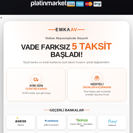
×
EMKA
AV
Online Alışverişlerde Geçerli
5 TAKSİT
VADE FARKSIZ
BAŞLADI!
Seçili banka ve kredi kartlarına özel taksit fırsatını şimdi değerlendirin.
HEDİYELİ
AYNI GÜN
ÜRÜNLERİ KAÇIRMAYIN
ÜCRETSİZ KARGO
Özel hediye setli ürünlerde
14.30’a kadar aynı gün kargo
avantajlı alışveriş fırsatı
GEÇERLİ BANKALAR
bonus
Paraf
axess
♥
✦
CARDFİNANS
Garanti BBVA · DenizBank ·
Akbank
QNB Finansbank
Halkbank
TEB