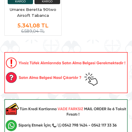
Umarex Beretta 90two
Airsoft Tabanca
5.341,08
TL
6.589,04 TL