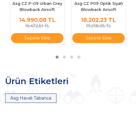
Asg CZ P-09 Urban Grey
Asg CZ P09 Optik Siyah
Blowback Airsoft
Blowback Airsoft
Tabanca 18943
Tabanca 19600
14.990,08
TL
18.202,23
TL
16.472,61 TL
19.218,05 TL
Sepete Ekle
Sepete Ekle
Ürün Etiketleri
Asg Havalı Tabanca