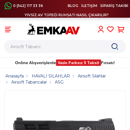
0 (542) 117 33 36
BLOG
İLETİŞİM
SİPARİŞ TAKİBİ
YİVSİZ AV TÜFEĞİ RUHSATI NASIL ÇIKARILIR?
0
Online Alışverişlerde
Vade Farksız 5 Taksit
Fırsatı!
Anasayfa
HAVALI SİLAHLAR
Airsoft Silahlar
Airsoft Tabancalar
ASG