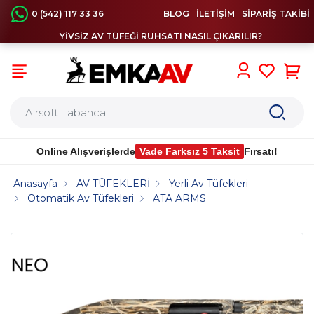
0 (542) 117 33 36
BLOG
İLETİŞİM
SİPARİŞ TAKİBİ
YİVSİZ AV TÜFEĞİ RUHSATI NASIL ÇIKARILIR?
0
Online Alışverişlerde
Vade Farksız 5 Taksit
Fırsatı!
Anasayfa
AV TÜFEKLERİ
Yerli Av Tüfekleri
Otomatik Av Tüfekleri
ATA ARMS