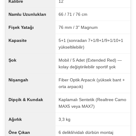
Kalibre
12
Namlu Uzunlukları
66 / 71 / 76 cm
Fişek Yatağı
76 mm / 3" Magnum
Kapasite
5+1 (sonradan 7+1/8+1/9+1/10+1
yükseltilebilir)
Şok
Mobil / 5 Adet (Extended Red) —
kolay değiştirilebilir sportif şok
Nişangah
Fiber Optik Arpacık (yüksek bant +
orta arpacık)
Dipçik & Kundak
Kaplamalı Sentetik (Realtree Camo
MAX5 veya MAX7)
Ağırlık
3,3 kg
Öne Çıkan
6 delikli/vidalı dürbün montaj