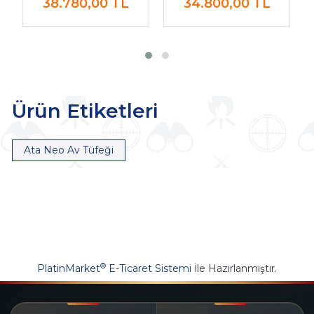
38.780,00
TL
34.800,00
TL
Ürün Etiketleri
Ata Neo Av Tüfeği
®
PlatinMarket
E-Ticaret Sistemi
İle Hazırlanmıştır.