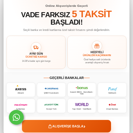
Online Alışverişlerde Geçerli
5 TAKSİT
VADE FARKSIZ
BAŞLADI!
Seçili banka ve kredi kartlarına özel taksit fırsatını şimdi değerlendirin.
HEDİYELİ
AYNI GÜN
ÜRÜNLERİ KAÇIRMAYIN
ÜCRETSİZ KARGO
Özel hediye setli ürünlerde
14.30’a kadar aynı gün kargo
avantajlı alışveriş fırsatı
GEÇERLİ BANKALAR
bonus
Paraf
axess
♥
✦
CARDFİNANS
Garanti BBVA · DenizBank ·
Akbank
QNB Finansbank
Halkbank
TEB
WORLD
maximum
◆ Ziraat
● KUVEYT TÜRK
İş Bankası
Kuveyt Türk
Yapı Kredi · VakıfBank
Ziraat Bankası
›
ALIŞVERİŞE BAŞLA