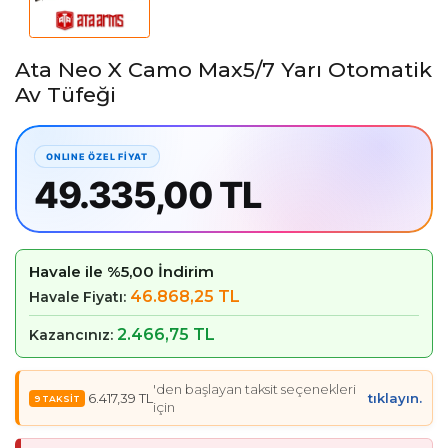
Ata Neo X Camo Max5/7 Yarı Otomatik
Av Tüfeği
49.335,00 TL
Havale ile %5,00 İndirim
46.868,25 TL
Havale Fiyatı:
2.466,75 TL
Kazancınız:
'den başlayan taksit seçenekleri
6.417,39 TL
tıklayın.
için