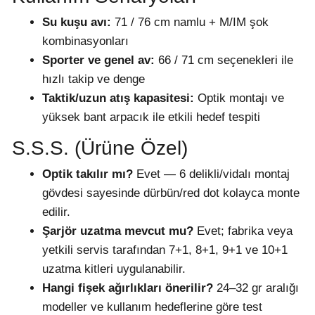
Su kuşu avı:
71 / 76 cm namlu + M/IM şok
kombinasyonları
Sporter ve genel av:
66 / 71 cm seçenekleri ile
hızlı takip ve denge
Taktik/uzun atış kapasitesi:
Optik montajı ve
yüksek bant arpacık ile etkili hedef tespiti
S.S.S. (Ürüne Özel)
Optik takılır mı?
Evet — 6 delikli/vidalı montaj
gövdesi sayesinde dürbün/red dot kolayca monte
edilir.
Şarjör uzatma mevcut mu?
Evet; fabrika veya
yetkili servis tarafından 7+1, 8+1, 9+1 ve 10+1
uzatma kitleri uygulanabilir.
Hangi fişek ağırlıkları önerilir?
24–32 gr aralığı
modeller ve kullanım hedeflerine göre test