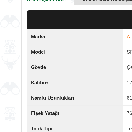
Marka
A
Model
S
Gövde
Çe
Kalibre
1
Namlu Uzunlukları
61
Fişek Yatağı
76
Tetik Tipi
Te