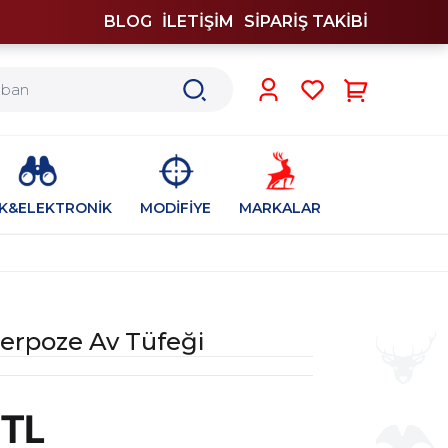
BLOG
İLETİŞİM
SİPARİŞ TAKİBİ
0
İK&ELEKTRONİK
MODİFİYE
MARKALAR
erpoze Av Tüfeği
 TL