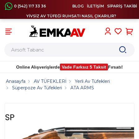
0 (542) 117 33 36
BLOG
İLETİŞİM
SİPARİŞ TAKİBİ
YİVSİZ AV TÜFEĞİ RUHSATI NASIL ÇIKARILIR?
0
Online Alışverişlerde
Vade Farksız 5 Taksit
Fırsatı!
Anasayfa
AV TÜFEKLERİ
Yerli Av Tüfekleri
Süperpoze Av Tüfekleri
ATA ARMS