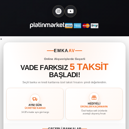
×
EMKA
AV
Online Alışverişlerde Geçerli
5 TAKSİT
VADE FARKSIZ
BAŞLADI!
Seçili banka ve kredi kartlarına özel taksit fırsatını şimdi değerlendirin.
HEDİYELİ
AYNI GÜN
ÜRÜNLERİ KAÇIRMAYIN
ÜCRETSİZ KARGO
Özel hediye setli ürünlerde
14.30’a kadar aynı gün kargo
avantajlı alışveriş fırsatı
GEÇERLİ BANKALAR