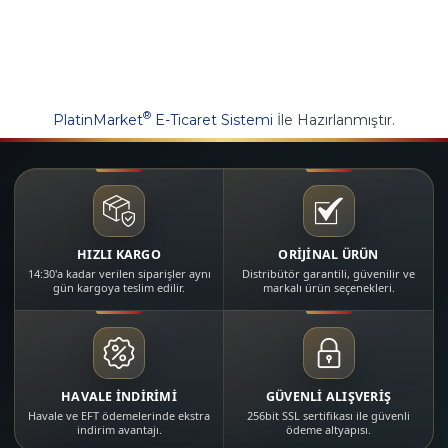
®
PlatinMarket
E-Ticaret Sistemi
İle Hazırlanmıştır.
HIZLI KARGO
ORİJİNAL ÜRÜN
14:30'a kadar verilen siparişler aynı
Distribütör garantili, güvenilir ve
gün kargoya teslim edilir.
markalı ürün seçenekleri.
HAVALE İNDİRİMİ
GÜVENLİ ALIŞVERİŞ
Havale ve EFT ödemelerinde ekstra
256bit SSL sertifikası ile güvenli
indirim avantajı.
ödeme altyapısı.