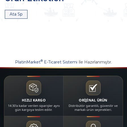
Ata Sp
®
PlatinMarket
E-Ticaret Sistemi
İle Hazırlanmıştır.
HIZLI KARGO
ORİJİNAL ÜRÜN
14:30'a kadar verilen siparişler aynı
Distribütör garantili, güvenilir ve
gün kargoya teslim edilir.
markalı ürün seçenekleri.