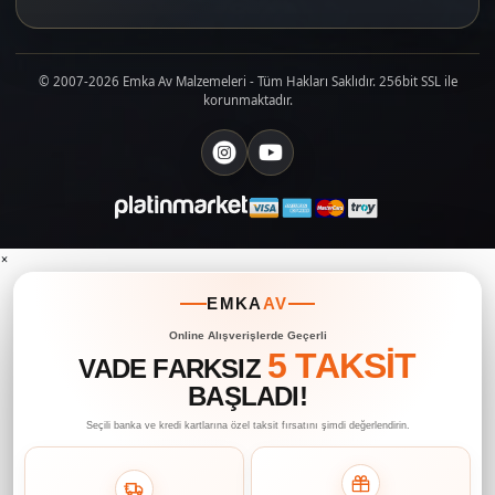
© 2007-2026 Emka Av Malzemeleri - Tüm Hakları Saklıdır. 256bit SSL ile
korunmaktadır.
×
EMKA
AV
Online Alışverişlerde Geçerli
5 TAKSİT
VADE FARKSIZ
BAŞLADI!
Seçili banka ve kredi kartlarına özel taksit fırsatını şimdi değerlendirin.