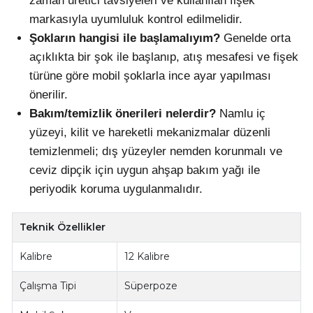
zaman üretici tavsiyeleri ve kullanılan fişek
markasıyla uyumluluk kontrol edilmelidir.
Şokların hangisi ile başlamalıyım?
Genelde orta
açıklıkta bir şok ile başlanıp, atış mesafesi ve fişek
türüne göre mobil şoklarla ince ayar yapılması
önerilir.
Bakım/temizlik önerileri nelerdir?
Namlu iç
yüzeyi, kilit ve hareketli mekanizmalar düzenli
temizlenmeli; dış yüzeyler nemden korunmalı ve
ceviz dipçik için uygun ahşap bakım yağı ile
periyodik koruma uygulanmalıdır.
Teknik Özellikler
Kalibre
12 Kalibre
Çalışma Tipi
Süperpoze