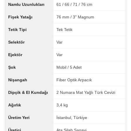
Namlu Uzunlukları
61 / 66 / 71 / 76 cm
Fişek Yatağı
76 mm / 3" Magnum
Tetik Tipi
Tek Tetik
Selektör
Var
Ejektör
Var
Şok
Mobil / 5 Adet
Nişangah
Fiber Optik Arpacık
Dipçik & El Kundağı
2 Numara Mat Yağlı Türk Cevizi
Ağırlık
3,4 kg
Üretim Yeri
İstanbul, Türkiye
Üretici
Ata Silah Sanayi