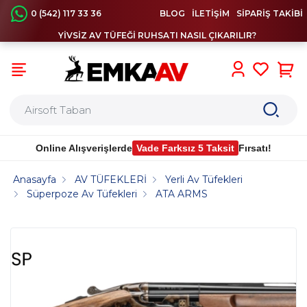
0 (542) 117 33 36
BLOG
İLETİŞİM
SİPARİŞ TAKİBİ
YİVSİZ AV TÜFEĞİ RUHSATI NASIL ÇIKARILIR?
0
Online Alışverişlerde
Vade Farksız 5 Taksit
Fırsatı!
Anasayfa
AV TÜFEKLERİ
Yerli Av Tüfekleri
Süperpoze Av Tüfekleri
ATA ARMS