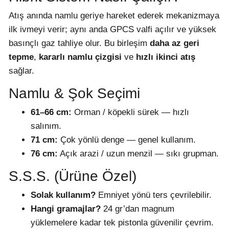
Atış anında namlu geriye hareket ederek mekanizmaya
ilk ivmeyi verir; aynı anda GPCS valfi açılır ve yüksek
basınçlı gaz tahliye olur. Bu birleşim
daha az geri
tepme
,
kararlı namlu çizgisi
ve
hızlı ikinci atış
sağlar.
Namlu & Şok Seçimi
61–66 cm:
Orman / köpekli sürek — hızlı
salınım.
71 cm:
Çok yönlü denge — genel kullanım.
76 cm:
Açık arazi / uzun menzil — sıkı grupman.
S.S.S. (Ürüne Özel)
Solak kullanım?
Emniyet yönü ters çevrilebilir.
Hangi gramajlar?
24 gr’dan magnum
yüklemelere kadar tek pistonla güvenilir çevrim.