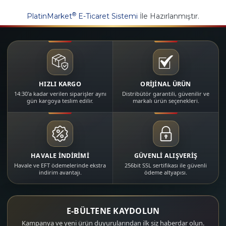
®
PlatinMarket
E-Ticaret Sistemi
İle Hazırlanmıştır.
HIZLI KARGO
ORİJİNAL ÜRÜN
14:30'a kadar verilen siparişler aynı
Distribütör garantili, güvenilir ve
gün kargoya teslim edilir.
markalı ürün seçenekleri.
HAVALE İNDİRİMİ
GÜVENLİ ALIŞVERİŞ
Havale ve EFT ödemelerinde ekstra
256bit SSL sertifikası ile güvenli
indirim avantajı.
ödeme altyapısı.
E-BÜLTENE KAYDOLUN
Kampanya ve yeni ürün duyurularından ilk siz haberdar olun.