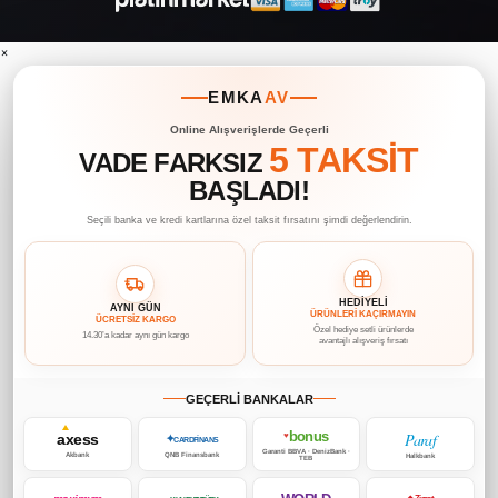
×
EMKA
AV
Online Alışverişlerde Geçerli
5 TAKSİT
VADE FARKSIZ
BAŞLADI!
Seçili banka ve kredi kartlarına özel taksit fırsatını şimdi değerlendirin.
HEDİYELİ
AYNI GÜN
ÜRÜNLERİ KAÇIRMAYIN
ÜCRETSİZ KARGO
Özel hediye setli ürünlerde
14.30’a kadar aynı gün kargo
avantajlı alışveriş fırsatı
GEÇERLİ BANKALAR
bonus
Paraf
axess
♥
✦
CARDFİNANS
Garanti BBVA · DenizBank ·
Akbank
QNB Finansbank
Halkbank
TEB