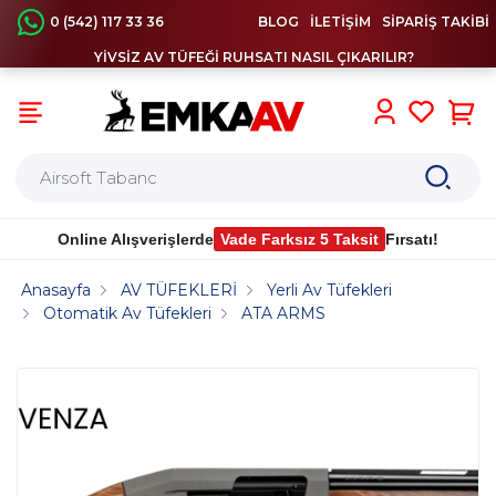
0 (542) 117 33 36
BLOG
İLETİŞİM
SİPARİŞ TAKİBİ
YİVSİZ AV TÜFEĞİ RUHSATI NASIL ÇIKARILIR?
0
Online Alışverişlerde
Vade Farksız 5 Taksit
Fırsatı!
Anasayfa
AV TÜFEKLERİ
Yerli Av Tüfekleri
Otomatik Av Tüfekleri
ATA ARMS