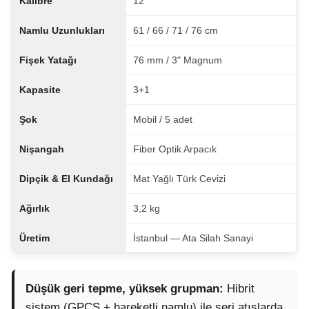
Kalibre
12
Namlu Uzunlukları
61 / 66 / 71 / 76 cm
Fişek Yatağı
76 mm / 3" Magnum
Kapasite
3+1
Şok
Mobil / 5 adet
Nişangah
Fiber Optik Arpacık
Dipçik & El Kundağı
Mat Yağlı Türk Cevizi
Ağırlık
3,2 kg
Üretim
İstanbul — Ata Silah Sanayi
Düşük geri tepme, yüksek grupman:
Hibrit
sistem (GPCS + hareketli namlu) ile seri atışlarda