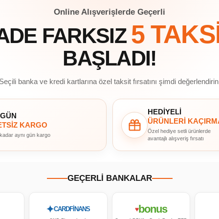
Online Alışverişlerde Geçerli
5 TAKS
ADE FARKSIZ
BAŞLADI!
Seçili banka ve kredi kartlarına özel taksit fırsatını şimdi değerlendirin
HEDİYELİ
 GÜN
ÜRÜNLERİ KAÇIRM
TSİZ KARGO
Özel hediye setli ürünlerde
 kadar aynı gün kargo
avantajlı alışveriş fırsatı
GEÇERLİ BANKALAR
bonus
✦
♥
CARDFİNANS