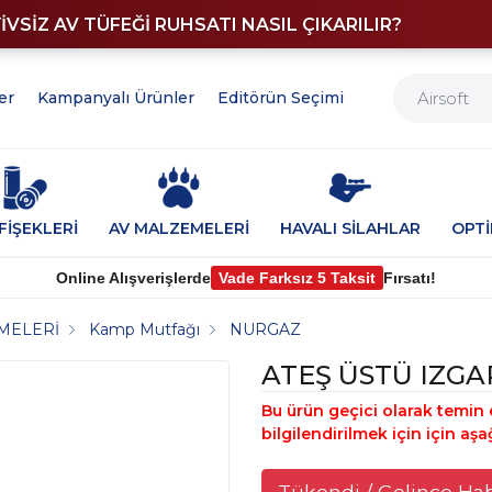
YİVSİZ AV TÜFEĞİ RUHSATI NASIL ÇIKARILIR?
er
Kampanyalı Ürünler
Editörün Seçimi
FİŞEKLERİ
AV MALZEMELERİ
HAVALI SİLAHLAR
OPT
Online Alışverişlerde
Vade Farksız 5 Taksit
Fırsatı!
MELERİ
Kamp Mutfağı
NURGAZ
ATEŞ ÜSTÜ IZGA
Bu ürün geçici olarak temin 
bilgilendirilmek için için aşa
Tükendi / Gelince Ha