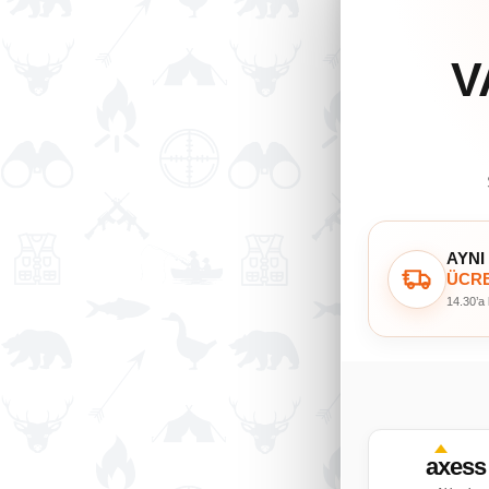
V
AYNI
ÜCRE
14.30’a
axess