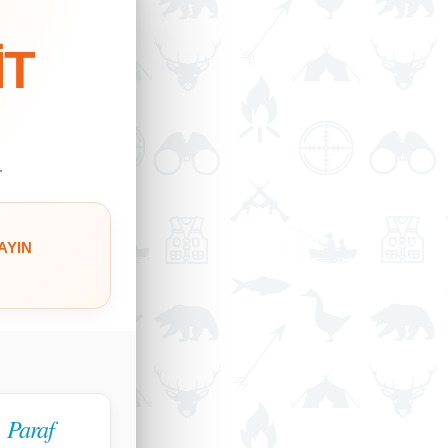
İT
.
AYIN
Paraf