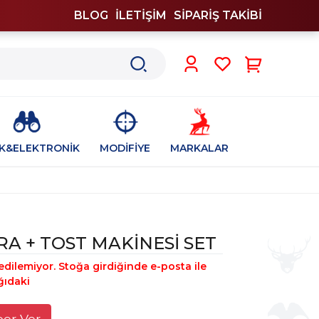
BLOG
İLETİŞİM
SİPARİŞ TAKİBİ
0
İK&ELEKTRONİK
MODİFİYE
MARKALAR
RA + TOST MAKİNESİ SET
edilemiyor. Stoğa girdiğinde e-posta ile
ğıdaki
ber Ver