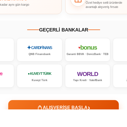
Özel hediye setli ürünlerde
 kadar aynı gün kargo
avantajlı alışveriş fırsatı
GEÇERLİ BANKALAR
bonus
✦
♥
CARDFİNANS
QNB Finansbank
Garanti BBVA · DenizBank · TEB
WORLD
m
● KUVEYT TÜRK
Kuveyt Türk
Yapı Kredi · VakıfBank
›
ALIŞVERİŞE BAŞLA
✓ Güvenli Alışveriş
✓ Orijinal Ürün
✓ Müşteri Desteği