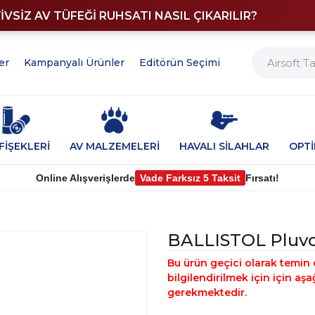
YİVSİZ AV TÜFEĞİ RUHSATI NASIL ÇIKARILIR?
er
Kampanyalı Ürünler
Editörün Seçimi
FİŞEKLERİ
AV MALZEMELERİ
HAVALI SİLAHLAR
OPT
Online Alışverişlerde
Vade Farksız 5 Taksit
Fırsatı!
BALLISTOL Pluvo
Bu ürün geçici olarak temin 
bilgilendirilmek için için a
gerekmektedir.