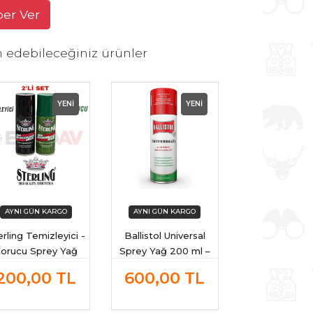
ber Ver
h edebileceğiniz ürünler
YENİ
YENİ
erling Temizleyici -
Ballistol Universal
orucu Sprey Yağ
Sprey Yağ 200 ml –
akım Seti 75 ML
Tüfek ve Ateşli
200,00
TL
600,00
TL
Silahlar İçin Koruma ve
Yağlama