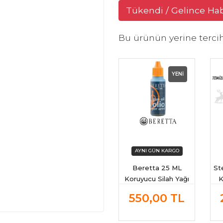
Tükendi / Gelince Ha
Bu ürünün yerine terci
YENİ
Beretta 25 ML
St
Koruyucu Silah Yağı
K
(Naturel)
B
550,00
TL