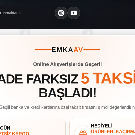
orunmaktadır.
EMKA
AV
Online Alışverişlerde Geçerli
5 TAKS
ADE FARKSIZ
BAŞLADI!
Seçili banka ve kredi kartlarına özel taksit fırsatını şimdi değerlendirin
HEDİYELİ
 GÜN
ÜRÜNLERİ KAÇIRM
TSİZ KARGO