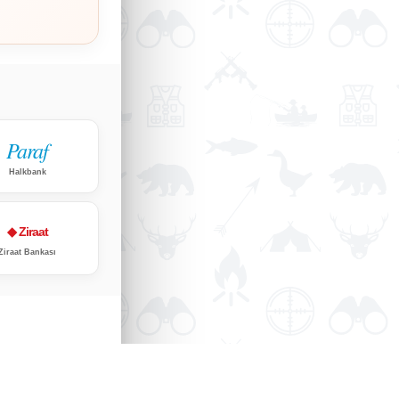
Paraf
Halkbank
◆ Ziraat
Ziraat Bankası