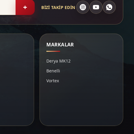
+
BİZİ TAKİP EDİN
MARKALAR
Derya MK12
Benelli
Vortex