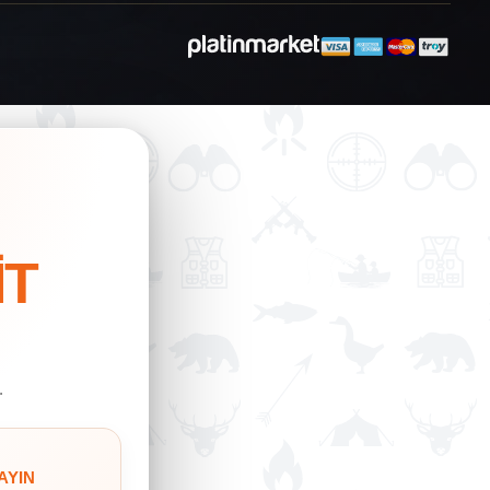
İT
.
AYIN