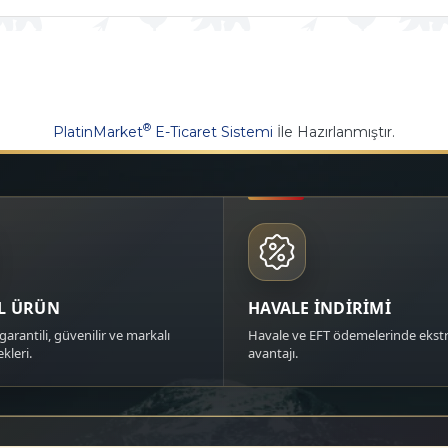
®
PlatinMarket
E-Ticaret Sistemi
İle Hazırlanmıştır.
AL ÜRÜN
HAVALE İNDİRİMİ
garantili, güvenilir ve markalı
Havale ve EFT ödemelerinde ekstr
kleri.
avantajı.