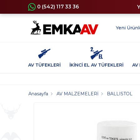
0 (542) 117 33 36
Yeni Ürünl
AV TÜFEKLERİ
İKİNCİ EL AV TÜFEKLERİ
AV 
Anasayfa
AV MALZEMELERİ
BALLISTOL