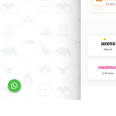
14.30’a
axess
Akbank
maximu
İş Bankası