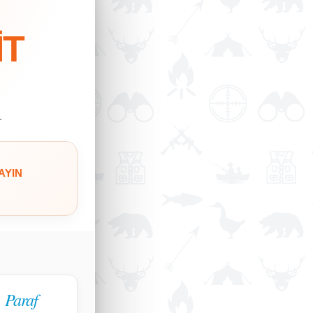
İT
.
AYIN
Paraf