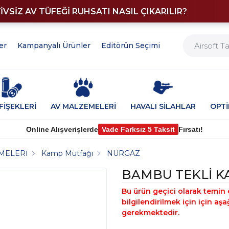
YİVSİZ AV TÜFEĞİ RUHSATI NASIL ÇIKARILIR?
er
Kampanyalı Ürünler
Editörün Seçimi
FİŞEKLERİ
AV MALZEMELERİ
HAVALI SİLAHLAR
OPT
Online Alışverişlerde
Vade Farksız 5 Taksit
Fırsatı!
MELERİ
Kamp Mutfağı
NURGAZ
BAMBU TEKLİ KA
Bu ürün geçici olarak temin 
bilgilendirilmek için için a
gerekmektedir.