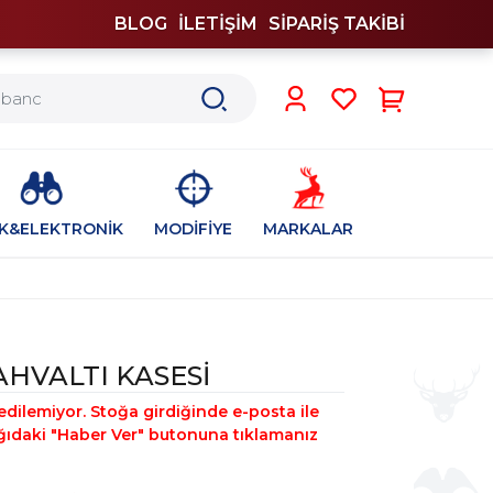
BLOG
İLETİŞİM
SİPARİŞ TAKİBİ
0
İK&ELEKTRONİK
MODİFİYE
MARKALAR
HVALTI KASESİ
edilemiyor. Stoğa girdiğinde e-posta ile
şağıdaki "Haber Ver" butonuna tıklamanız