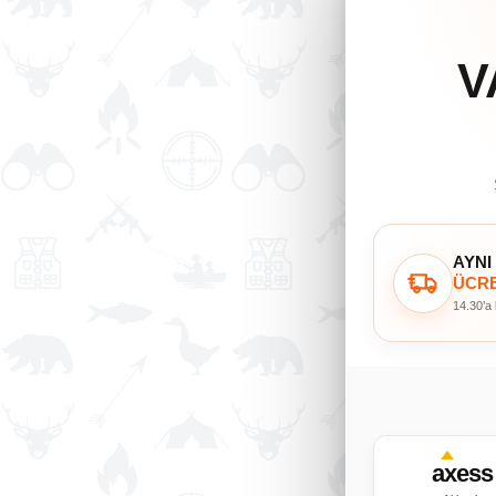
V
AYNI
ÜCRE
14.30’a
axess