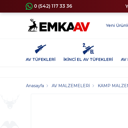
0 (542) 117 33 36
Yeni Ürünl
AV TÜFEKLERİ
İKİNCİ EL AV TÜFEKLERİ
AV 
Anasayfa
AV MALZEMELERİ
KAMP MALZE