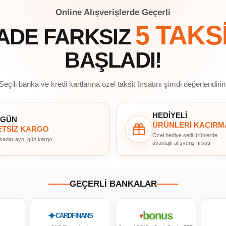
Online Alışverişlerde Geçerli
5 TAKS
ADE FARKSIZ
BAŞLADI!
Seçili banka ve kredi kartlarına özel taksit fırsatını şimdi değerlendirin
HEDİYELİ
 GÜN
ÜRÜNLERİ KAÇIRM
TSİZ KARGO
Özel hediye setli ürünlerde
 kadar aynı gün kargo
avantajlı alışveriş fırsatı
GEÇERLİ BANKALAR
bonus
✦
♥
CARDFİNANS