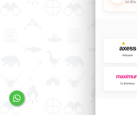
14.30’a
axess
Akbank
maximu
İş Bankası