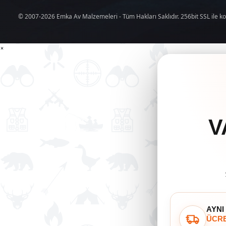
© 2007-2026 Emka Av Malzemeleri - Tüm Hakları Saklıdır. 256bit SSL ile k
×
V
AYNI
ÜCRE