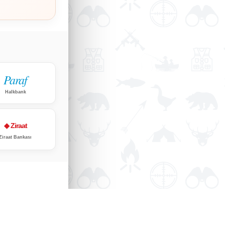
Paraf
Halkbank
◆ Ziraat
Ziraat Bankası