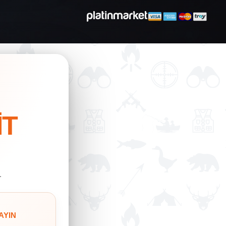
İT
.
AYIN