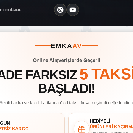
orunmaktadır.
EMKA
AV
Online Alışverişlerde Geçerli
5 TAKS
ADE FARKSIZ
BAŞLADI!
Seçili banka ve kredi kartlarına özel taksit fırsatını şimdi değerlendirin
HEDİYELİ
 GÜN
ÜRÜNLERİ KAÇIRM
TSİZ KARGO
Özel hediye setli ürünlerde