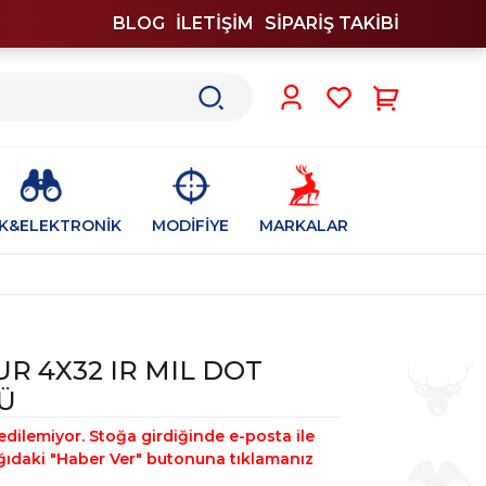
BLOG
İLETİŞİM
SİPARİŞ TAKİBİ
0
İK&ELEKTRONİK
MODİFİYE
MARKALAR
R 4X32 IR MIL DOT
Ü
edilemiyor. Stoğa girdiğinde e-posta ile
şağıdaki "Haber Ver" butonuna tıklamanız