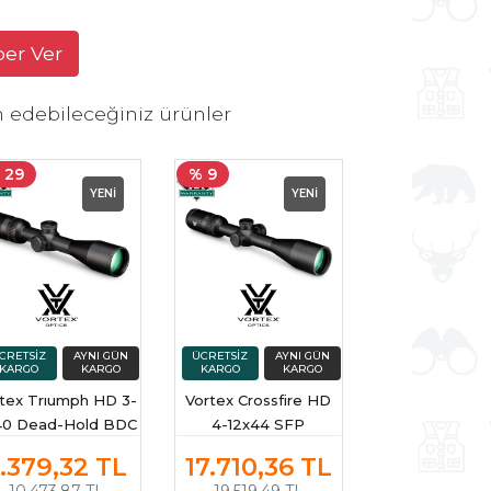
ber Ver
h edebileceğiniz ürünler
 29
% 9
YENİ
YENİ
tex Trıumph HD 3-
Vortex Crossfire HD
40 Dead-Hold BDC
4-12x44 SFP
fek Dürbünü (MOA)
Illuminated Dead-
.379,32
TL
17.710,36
TL
Hold 2A BDC Tüfek