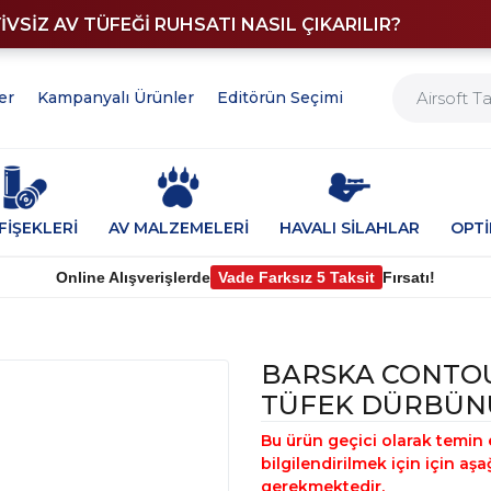
YİVSİZ AV TÜFEĞİ RUHSATI NASIL ÇIKARILIR?
er
Kampanyalı Ürünler
Editörün Seçimi
FİŞEKLERİ
AV MALZEMELERİ
HAVALI SİLAHLAR
OPT
Online Alışverişlerde
Vade Farksız 5 Taksit
Fırsatı!
BARSKA CONTOU
TÜFEK DÜRBÜN
Bu ürün geçici olarak temin 
bilgilendirilmek için için a
gerekmektedir.