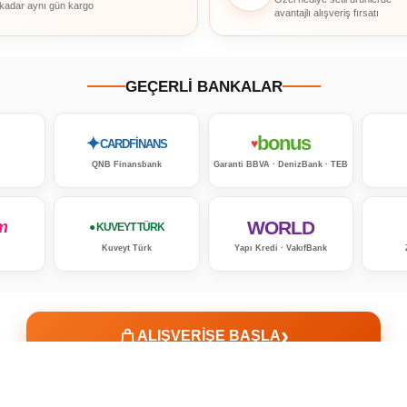
 kadar aynı gün kargo
avantajlı alışveriş fırsatı
GEÇERLİ BANKALAR
bonus
✦
♥
CARDFİNANS
QNB Finansbank
Garanti BBVA · DenizBank · TEB
WORLD
m
● KUVEYT TÜRK
Kuveyt Türk
Yapı Kredi · VakıfBank
›
ALIŞVERİŞE BAŞLA
✓ Güvenli Alışveriş
✓ Orijinal Ürün
✓ Müşteri Desteği
Taksit seçenekleri banka, kart ve ürün grubuna göre değişebilir. Geçerli seçenekler ödeme ekranında görüntülenir.