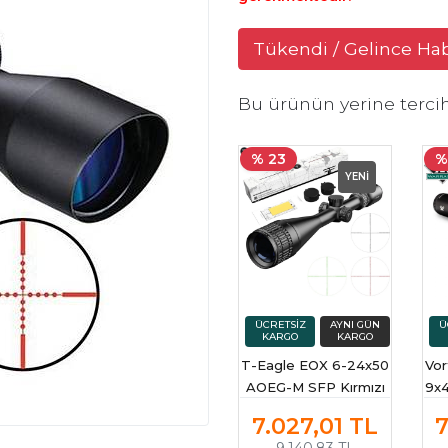
Tükendi / Gelince Ha
Bu ürünün yerine terci
% 23
%
YENİ
T-Eagle EOX 6-24x50
Vor
AOEG-M SFP Kırmızı
9x
Yeşil Aydınlatmalı
Tü
7.027,01
TL
7
Havalı Tüfek Dürbünü