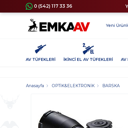
0 (542) 117 33 36
Yeni Ürünl
AV TÜFEKLERİ
İKİNCİ EL AV TÜFEKLERİ
AV 
Anasayfa
OPTİK&ELEKTRONİK
BARSKA