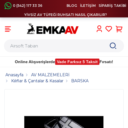
0 (542) 117 33 36
BLOG
İLETİŞİM
SİPARİŞ TAKİBİ
YİVSİZ AV TÜFEĞİ RUHSATI NASIL ÇIKARILIR?
0
Online Alışverişlerde
Vade Farksız 5 Taksit
Fırsatı!
Anasayfa
AV MALZEMELERİ
Kılıflar & Çantalar & Kasalar
BARSKA