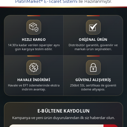
®
PlatinMarket
E-Ticaret Sistemi
İle Hazırlanmıştır.
HIZLI KARGO
ORİJİNAL ÜRÜN
14:30'a kadar verilen siparişler aynı
Distribütör garantili, güvenilir ve
gün kargoya teslim edilir.
markalı ürün seçenekleri.
HAVALE İNDİRİMİ
GÜVENLİ ALIŞVERİŞ
Havale ve EFT ödemelerinde ekstra
256bit SSL sertifikası ile güvenli
indirim avantajı.
ödeme altyapısı.
E-BÜLTENE KAYDOLUN
Kampanya ve yeni ürün duyurularından ilk siz haberdar olun.