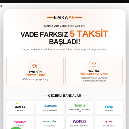
×
EMKA
AV
Online Alışverişlerde Geçerli
5 TAKSİT
VADE FARKSIZ
BAŞLADI!
Seçili banka ve kredi kartlarına özel taksit fırsatını şimdi değerlendirin.
HEDİYELİ
AYNI GÜN
ÜRÜNLERİ KAÇIRMAYIN
ÜCRETSİZ KARGO
Özel hediye setli ürünlerde
14.30’a kadar aynı gün kargo
avantajlı alışveriş fırsatı
GEÇERLİ BANKALAR
bonus
Paraf
axess
♥
✦
CARDFİNANS
Garanti BBVA · DenizBank ·
Akbank
QNB Finansbank
Halkbank
TEB
WORLD
maximum
◆ Ziraat
● KUVEYT TÜRK
İş Bankası
Kuveyt Türk
Yapı Kredi · VakıfBank
Ziraat Bankası