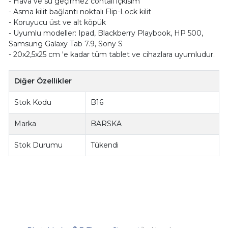
- Hava ve su geçirmez contalı içkısım
- Asma kilit bağlantı noktalı Flip-Lock kilit
- Koruyucu üst ve alt köpük
- Uyumlu modeller: Ipad, Blackberry Playbook, HP 500,
Samsung Galaxy Tab 7.9, Sony S
- 20x2,5x25 cm 'e kadar tüm tablet ve cihazlara uyumludur.
Diğer Özellikler
Stok Kodu
B16
Marka
BARSKA
Stok Durumu
Tükendi