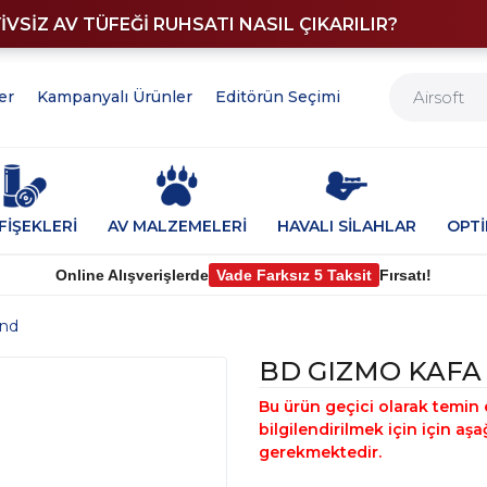
YİVSİZ AV TÜFEĞİ RUHSATI NASIL ÇIKARILIR?
er
Kampanyalı Ürünler
Editörün Seçimi
FİŞEKLERİ
AV MALZEMELERİ
HAVALI SİLAHLAR
OPT
Online Alışverişlerde
Vade Farksız 5 Taksit
Fırsatı!
ond
BD GIZMO KAFA
Bu ürün geçici olarak temin 
bilgilendirilmek için için a
gerekmektedir.