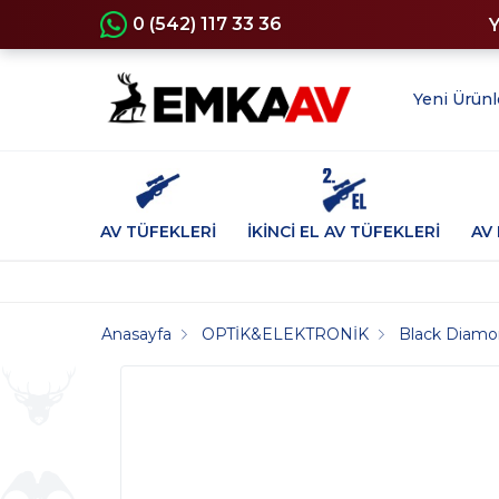
0 (542) 117 33 36
Yeni Ürünl
AV TÜFEKLERİ
İKİNCİ EL AV TÜFEKLERİ
AV 
Anasayfa
OPTİK&ELEKTRONİK
Black Diam