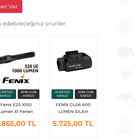
ber Ver
h edebileceğiniz ürünler
Fenix E25 1000
FENİX GL06 600
Lümen El Feneri
LÜMEN SİLAH
FENERİ
.865,00
TL
5.725,00
TL