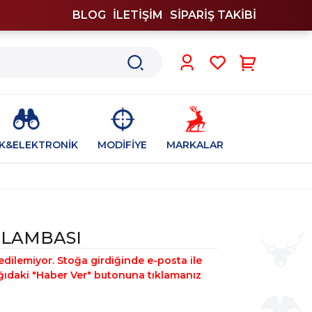
BLOG
İLETİŞİM
SİPARİŞ TAKİBİ
0
İK&ELEKTRONİK
MODİFİYE
MARKALAR
 LAMBASI
edilemiyor. Stoğa girdiğinde e-posta ile
şağıdaki "Haber Ver" butonuna tıklamanız