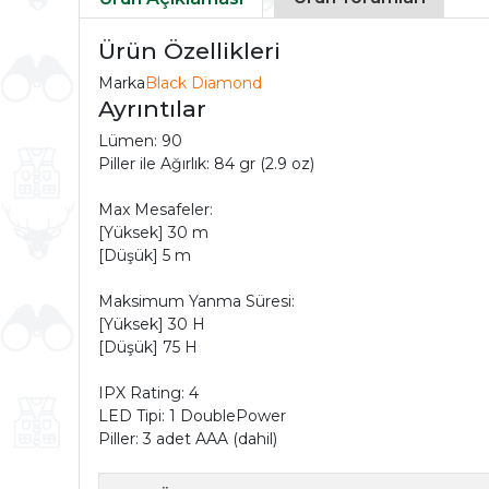
Ürün Özellikleri
Marka
Black Diamond
Ayrıntılar
Lümen: 90
Piller ile Ağırlık: 84 gr (2.9 oz)
Max Mesafeler:
[Yüksek] 30 m
[Düşük] 5 m
Maksimum Yanma Süresi:
[Yüksek] 30 H
[Düşük] 75 H
IPX Rating: 4
LED Tipi: 1 DoublePower
Piller: 3 adet AAA (dahil)