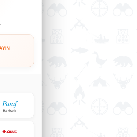
.
AYIN
Paraf
Halkbank
◆ Ziraat