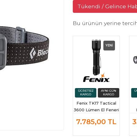
Tükendi / Gelince Ha
Bu ürünün yerine terci
YENİ
Fenix TK17 Tactical
3600 Lümen El Feneri
(Şarjlı Pil Dahil)
7.785,00
TL
3