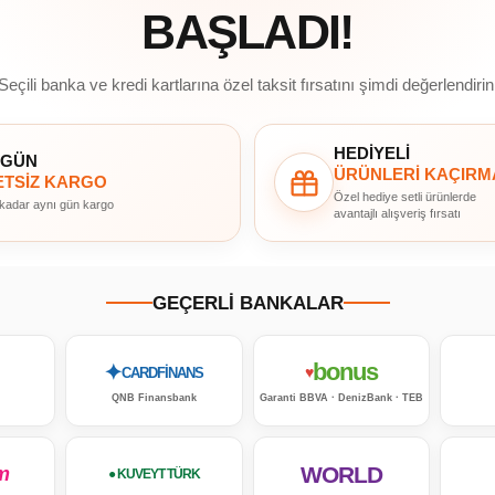
BAŞLADI!
Seçili banka ve kredi kartlarına özel taksit fırsatını şimdi değerlendirin
HEDİYELİ
 GÜN
ÜRÜNLERİ KAÇIRM
TSİZ KARGO
Özel hediye setli ürünlerde
 kadar aynı gün kargo
avantajlı alışveriş fırsatı
GEÇERLİ BANKALAR
bonus
✦
♥
CARDFİNANS
QNB Finansbank
Garanti BBVA · DenizBank · TEB
WORLD
m
● KUVEYT TÜRK