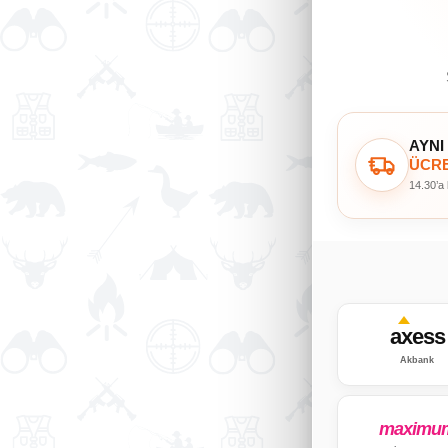
AYNI
ÜCRE
14.30’a
axess
Akbank
maximu