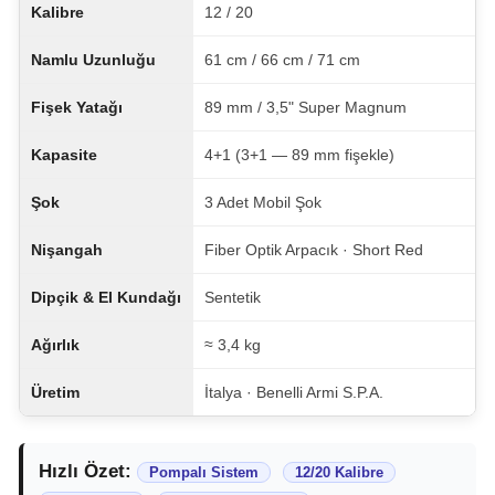
Kalibre
12 / 20
Namlu Uzunluğu
61 cm / 66 cm / 71 cm
Fişek Yatağı
89 mm / 3,5" Super Magnum
Kapasite
4+1 (3+1 — 89 mm fişekle)
Şok
3 Adet Mobil Şok
Nişangah
Fiber Optik Arpacık · Short Red
Dipçik & El Kundağı
Sentetik
Ağırlık
≈ 3,4 kg
Üretim
İtalya · Benelli Armi S.P.A.
Hızlı Özet:
Pompalı Sistem
12/20 Kalibre