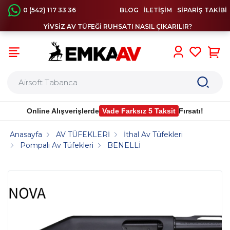
0 (542) 117 33 36
BLOG
İLETİŞİM
SİPARİŞ TAKİBİ
YİVSİZ AV TÜFEĞİ RUHSATI NASIL ÇIKARILIR?
0
Online Alışverişlerde
Vade Farksız 5 Taksit
Fırsatı!
Anasayfa
AV TÜFEKLERİ
İthal Av Tüfekleri
Pompalı Av Tüfekleri
BENELLİ