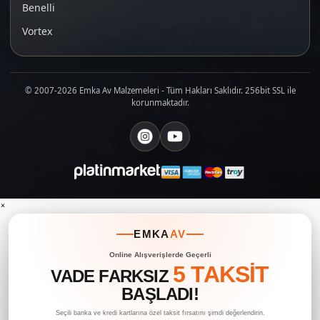
Benelli
Vortex
© 2007-2026 Emka Av Malzemeleri - Tüm Hakları Saklıdır. 256bit SSL ile
korunmaktadır.
×
EMKA
AV
Online Alışverişlerde Geçerli
5 TAKSİT
VADE FARKSIZ
BAŞLADI!
Seçili banka ve kredi kartlarına özel taksit fırsatını şimdi değerlendirin.