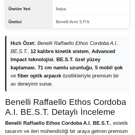
Üretim Yeri
İtalya
Üretici
Benelli Armi S.P.A.
Hızlı Özet:
Benelli Raffaello Ethos Cordoba A.I.
BE.S.T.
,
12 kalibre kinetik sistem
,
Advanced
Impact teknolojisi
,
BE.S.T. özel yüzey
kaplaması
,
71 cm namlu uzunluğu
,
5 mobil şok
ve
fiber optik arpacık
özellikleriyle premium bir
av deneyimi sunar.
Benelli Raffaello Ethos Cordoba
A.I. BE.S.T. Detaylı İnceleme
Benelli Raffaello Ethos Cordoba A.I. BE.S.T.
, estetik
tasarım ve ileri mühendisliği bir araya getiren premium