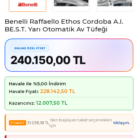
Benelli Raffaello Ethos Cordoba A.I.
BE.S.T. Yarı Otomatik Av Tüfeği
240.150,00 TL
Havale ile %5,00 İndirim
228.142,50 TL
Havale Fiyatı:
12.007,50 TL
Kazancınız:
'den başlayan taksit seçenekleri
31.238,18 TL
tıklayın.
için