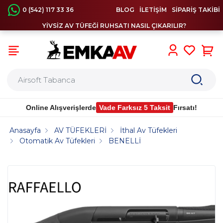
0 (542) 117 33 36
BLOG
İLETİŞİM
SİPARİŞ TAKİBİ
YİVSİZ AV TÜFEĞİ RUHSATI NASIL ÇIKARILIR?
0
Online Alışverişlerde
Vade Farksız 5 Taksit
Fırsatı!
Anasayfa
AV TÜFEKLERİ
İthal Av Tüfekleri
Otomatik Av Tüfekleri
BENELLİ