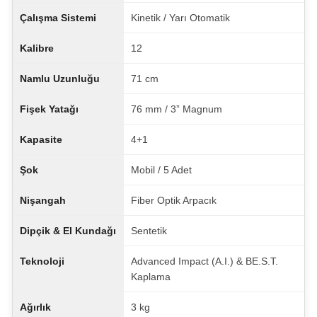
Çalışma Sistemi
Kinetik / Yarı Otomatik
Kalibre
12
Namlu Uzunluğu
71 cm
Fişek Yatağı
76 mm / 3” Magnum
Kapasite
4+1
Şok
Mobil / 5 Adet
Nişangah
Fiber Optik Arpacık
Dipçik & El Kundağı
Sentetik
Teknoloji
Advanced Impact (A.I.) & BE.S.T.
Kaplama
Ağırlık
3 kg