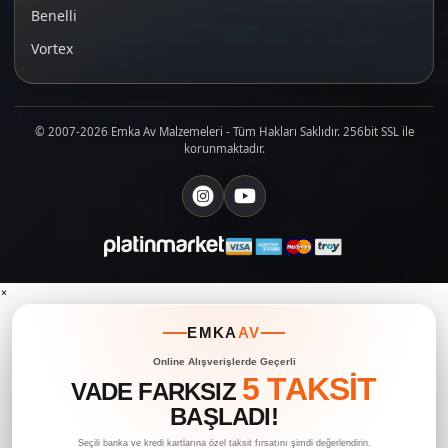
Benelli
Vortex
© 2007-2026 Emka Av Malzemeleri - Tüm Hakları Saklıdır. 256bit SSL ile
korunmaktadır.
×
EMKA
AV
Online Alışverişlerde Geçerli
5 TAKSİT
VADE FARKSIZ
BAŞLADI!
Seçili banka ve kredi kartlarına özel taksit fırsatını şimdi değerlendirin.