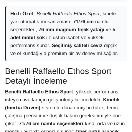
Hızlı Özet:
Benelli Raffaello Ethos Sport
, kinetik
yarı otomatik mekanizması,
71/76 cm
namlu
seçenekleri,
76 mm magnum fişek yatağı
ve
5
adet mobil şok
ile üstün isabet ve yüksek
performans sunar.
Seçilmiş kaliteli ceviz
dipçik
ve el kundağıyla premium bir av deneyimi sağlar.
Benelli Raffaello Ethos Sport
Detaylı İnceleme
Benelli Raffaello Ethos Sport
, yüksek performans
isteyen avcılar için geliştirilmiş bir modeldir.
Kinetik
(Inertia Driven)
sistemle donatılmış bu tüfek, temiz
çalışma prensibi ve düşük bakım gereksinimiyle öne
çıkar.
71/76 cm namlu seçenekleri
kısa, orta ve uzun
menzilli avlarda esneklik sunar;
fiber optik arpacık