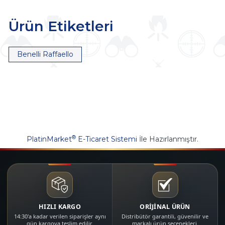
Ürün Etiketleri
Benelli Raffaello
®
PlatinMarket
E-Ticaret Sistemi
İle Hazırlanmıştır.
HIZLI KARGO
ORİJİNAL ÜRÜN
14:30'a kadar verilen siparişler aynı
Distribütör garantili, güvenilir ve
gün kargoya teslim edilir.
markalı ürün seçenekleri.