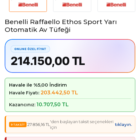
Benelli Raffaello Ethos Sport Yarı
Otomatik Av Tüfeği
214.150,00 TL
Havale ile %5,00 İndirim
203.442,50 TL
Havale Fiyatı:
10.707,50 TL
Kazancınız:
'den başlayan taksit seçenekleri
27.856,16 TL
tıklayın.
için