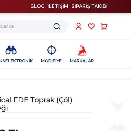
BLOG
İLETİŞİM
SİPARİŞ TAKİBİ
0
İK&ELEKTRONİK
MODİFİYE
MARKALAR
ical FDE Toprak (Çöl)
eği