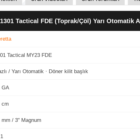
 1301 Tactical FDE (Toprak/Çöl) Yarı Otomatik A
retta
01 Tactical MY23 FDE
zlı / Yarı Otomatik · Döner kilit başlık
2 GA
7 cm
 mm / 3" Magnum
+1