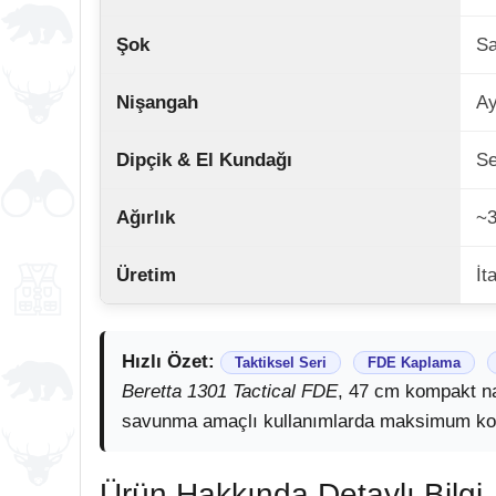
Şok
Sa
Nişangah
Ay
Dipçik & El Kundağı
Se
Ağırlık
~3
Üretim
İt
Hızlı Özet:
Taktiksel Seri
FDE Kaplama
Beretta 1301 Tactical FDE
, 47 cm kompakt na
savunma amaçlı kullanımlarda maksimum kont
Ürün Hakkında Detaylı Bilgi