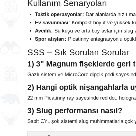
Kullanım Senaryoları
Taktik operasyonlar:
Dar alanlarda hızlı m
Ev savunması:
Kompakt boyut ve yüksek kon
Avcılık:
Su kuşu ve orta boy avlar için sl
Spor atışları:
Picatinny entegrasyonlu optikler
SSS – Sık Sorulan Sorular
1) 3" Magnum fişeklerde geri 
Gazlı sistem ve MicroCore dipçik pedi sayesin
2) Hangi optik nişangahlarla 
22 mm Picatinny ray sayesinde red dot, holografi
3) Slug performansı nasıl?
Sabit CYL şok sistemi slug mühimmatlarla çok y