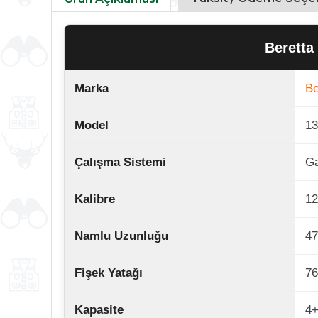
Beretta
Marka
Be
Model
13
Çalışma Sistemi
Ga
Kalibre
1
Namlu Uzunluğu
4
Fişek Yatağı
76
Kapasite
4