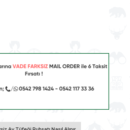
vsiz Av Tüfeği Ruhsatı Nasıl Alınır