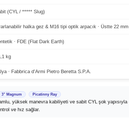
bit (CYL / ***** Slug)
arlanabilir halka gez & M16 tipi optik arpacık · Üstte 22 mm
ntetik · FDE (Flat Dark Earth)
,1 kg
alya · Fabbrica d’Armi Pietro Beretta S.P.A.
3" Magnum
Picatinny Ray
mlu, yüksek manevra kabiliyeti ve sabit CYL şok yapısıyla d
rol ve hız sağlar.