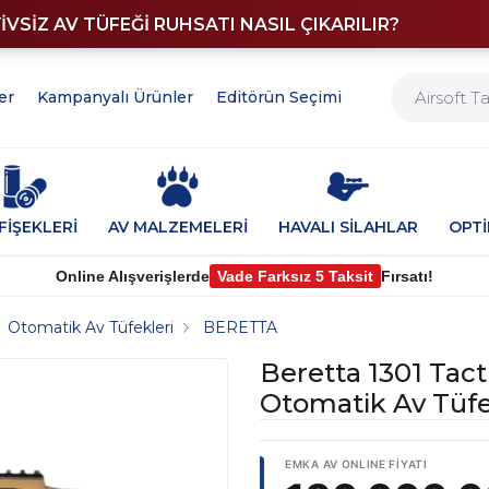
YİVSİZ AV TÜFEĞİ RUHSATI NASIL ÇIKARILIR?
er
Kampanyalı Ürünler
Editörün Seçimi
FİŞEKLERİ
AV MALZEMELERİ
HAVALI SİLAHLAR
OPT
Online Alışverişlerde
Vade Farksız 5 Taksit
Fırsatı!
Otomatik Av Tüfekleri
BERETTA
Beretta 1301 Tact
Otomatik Av Tüf