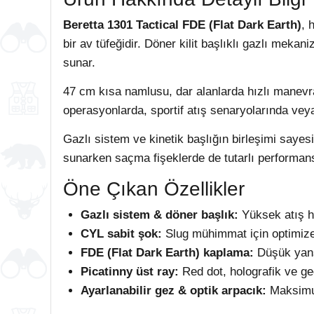
Beretta 1301 Tactical FDE (Flat Dark Earth)
, 
bir av tüfeğidir. Döner kilit başlıklı gazlı m
sunar.
47 cm kısa namlusu, dar alanlarda hızlı manevra 
operasyonlarda, sportif atış senaryolarında vey
Gazlı sistem ve kinetik başlığın birleşimi say
sunarken saçma fişeklerde de tutarlı performans
Öne Çıkan Özellikler
Gazlı sistem & döner başlık:
Yüksek atış hı
CYL sabit şok:
Slug mühimmat için optimize
FDE (Flat Dark Earth) kaplama:
Düşük yansı
Picatinny üst ray:
Red dot, holografik ve ge
Ayarlanabilir gez & optik arpacık:
Maksimum