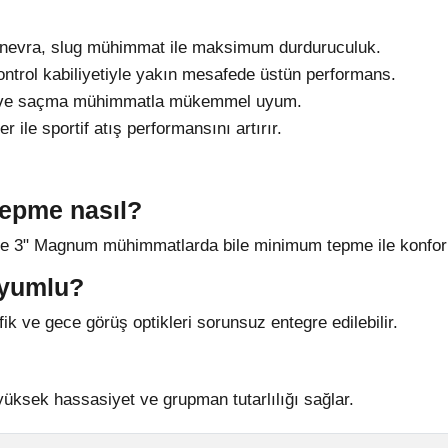
anevra, slug mühimmat ile maksimum durduruculuk.
trol kabiliyetiyle yakın mesafede üstün performans.
ug ve saçma mühimmatla mükemmel uyum.
 ile sportif atış performansını artırır.
tepme nasıl?
de 3" Magnum mühimmatlarda bile minimum tepme ile konforlu
uyumlu?
k ve gece görüş optikleri sorunsuz entegre edilebilir.
üksek hassasiyet ve grupman tutarlılığı sağlar.