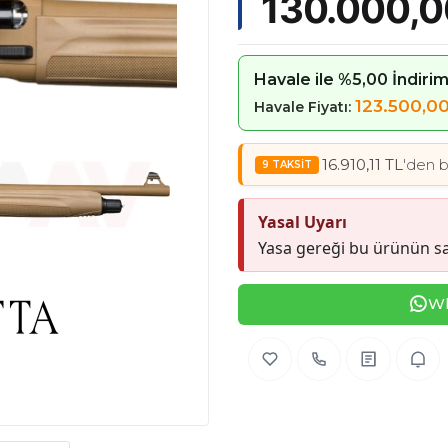
130.000,0
Havale ile %5,00 İndiri
123.500,0
Havale Fiyatı:
16.910,11 TL
'den b
Yasal Uyarı
Yasa gereği bu ürünün sa
Wh