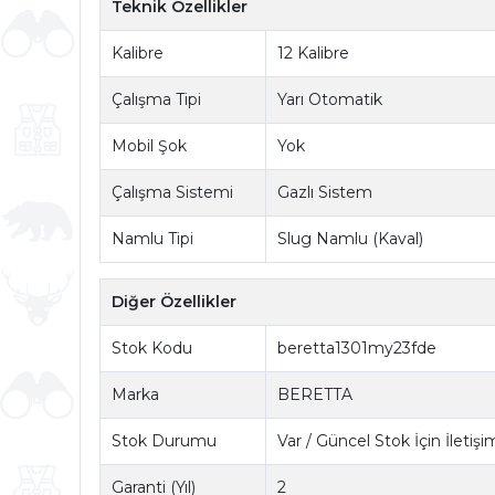
Teknik Özellikler
Kalibre
12 Kalibre
Çalışma Tipi
Yarı Otomatik
Mobil Şok
Yok
Çalışma Sistemi
Gazlı Sistem
Namlu Tipi
Slug Namlu (Kaval)
Diğer Özellikler
Stok Kodu
beretta1301my23fde
Marka
BERETTA
Stok Durumu
Var / Güncel Stok İçin İletiş
Garanti (Yıl)
2