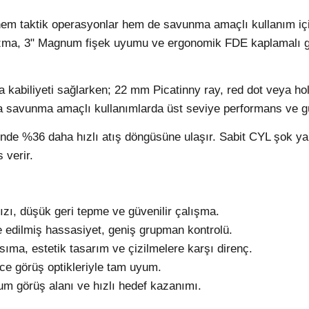
hem taktik operasyonlar hem de savunma amaçlı kullanım için
ekanizma, 3" Magnum fişek uyumu ve ergonomik FDE kaplamalı
kabiliyeti sağlarken; 22 mm Picatinny ray, red dot veya holo
a savunma amaçlı kullanımlarda üst seviye performans ve güv
esinde %36 daha hızlı atış döngüsüne ulaşır. Sabit CYL şok
 verir.
zı, düşük geri tepme ve güvenilir çalışma.
 edilmiş hassasiyet, geniş grupman kontrolü.
ma, estetik tasarım ve çizilmelere karşı direnç.
ce görüş optikleriyle tam uyum.
 görüş alanı ve hızlı hedef kazanımı.