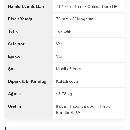
Namlu Uzunlukları
71 / 76 / 81 cm · Optima-Bore HP
Fişek Yatağı
76 mm / 3" Magnum
Tetik
Tek tetik
Selektör
Var
Ejektör
Var
Şok
Mobil / 5 Adet
Dipçik & El Kundağı
Kaliteli ceviz
Ağırlık
~3.78 kg
Üretim
İtalya · Fabbrica d’Armi Pietro
Beretta S.P.A.