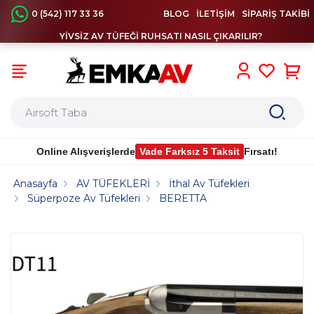
0 (542) 117 33 36
BLOG
İLETİŞİM
SİPARİŞ TAKİBİ
YİVSİZ AV TÜFEĞİ RUHSATI NASIL ÇIKARILIR?
0
Online Alışverişlerde
Vade Farksız 5 Taksit
Fırsatı!
Anasayfa
AV TÜFEKLERİ
İthal Av Tüfekleri
Süperpoze Av Tüfekleri
BERETTA