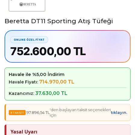
Beretta DT11 Sporting Atış Tüfeği
752.600,00 TL
Havale ile %5,00 İndirim
714.970,00 TL
Havale Fiyatı:
37.630,00 TL
Kazancınız:
'den başlayan taksit seçenekleri
97.896,54 TL
tıklayın.
için
Yasal Uyarı