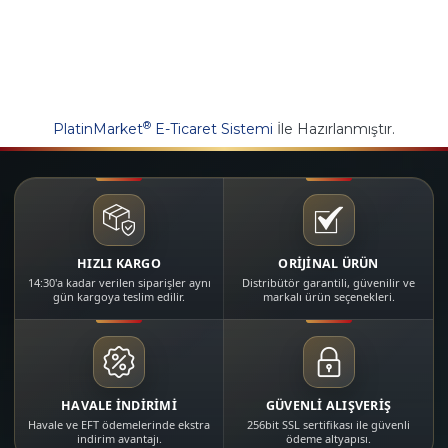
®
PlatinMarket
E-Ticaret Sistemi
İle Hazırlanmıştır.
HIZLI KARGO
ORİJİNAL ÜRÜN
14:30'a kadar verilen siparişler aynı
Distribütör garantili, güvenilir ve
gün kargoya teslim edilir.
markalı ürün seçenekleri.
HAVALE İNDİRİMİ
GÜVENLİ ALIŞVERİŞ
Havale ve EFT ödemelerinde ekstra
256bit SSL sertifikası ile güvenli
indirim avantajı.
ödeme altyapısı.