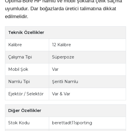
Optima-Bore HP namlu ve mobil şoklarla çelik saçma
uyumludur. Dar boğazlarda üretici talimatına dikkat
edilmelidir.
Teknik Özellikler
Kalibre
12 Kalibre
Çalışma Tipi
Süperpoze
Mobil Şok
Var
Namlu Tipi
Şeritli Namlu
Ejektör / Selektör
Var & Var
Diğer Özellikler
Stok Kodu
berettadt11sporting