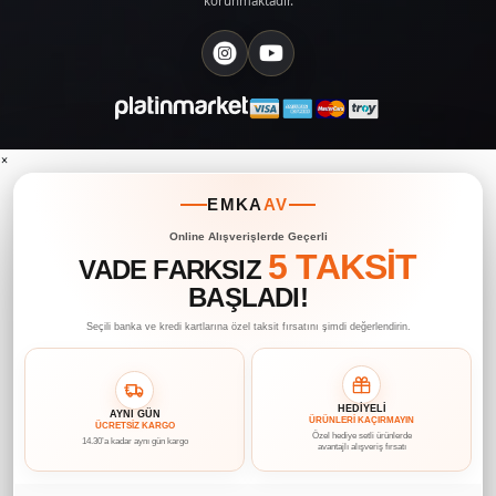
korunmaktadır.
×
EMKA
AV
Online Alışverişlerde Geçerli
5 TAKSİT
VADE FARKSIZ
BAŞLADI!
Seçili banka ve kredi kartlarına özel taksit fırsatını şimdi değerlendirin.
HEDİYELİ
AYNI GÜN
ÜRÜNLERİ KAÇIRMAYIN
ÜCRETSİZ KARGO
Özel hediye setli ürünlerde
14.30’a kadar aynı gün kargo
avantajlı alışveriş fırsatı