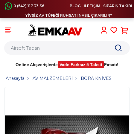
0 (542) 117 33 36
BLOG
İLETİŞİM
SİPARİŞ TAKİBİ
YİVSİZ AV TÜFEĞİ RUHSATI NASIL ÇIKARILIR?
0
Online Alışverişlerde
Vade Farksız 5 Taksit
Fırsatı!
Anasayfa
AV MALZEMELERİ
BORA KNİVES