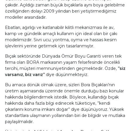
çakıdır. Açıldığı zaman büyük bıçaklarla aynı boya gelebilme
özelliğinden dolayı 2009 yılından beri yetiştirmediğimiz
modeller arasındadır.
Ebatları, ağırlığı ve katlanabilir kilitli mekanizması ile av,
kamp ve gündelik amaçlı kullanım için ideal olan bir çakı
modelimizdir. Sivri ucu; yontma, oyma ve hassas kesim
işlevlerini yerine getirmek için tasarlanmıştır.
Bıçak sektöründe Dünyada Ömür Boyu Garanti veren tek
firma olan BORA markasının yaşam felsefesinde öncelikli
tercihi, müşteri memnuniyetinden geçmektedir. Özde,
’’siz
varsanız, biz varız’’
diye düşünmekteyiz.
Bu amaca dönük olmak üzere, sizleri Bora Bıçakları’nın
üretim aşamasında üzerinde önemle durduğu bazı konular
hakkında bilgilendirmek istedik. Böylece, kullandığı bıçak
hakkında daha fazla bilgi edinecek tüketiciye, ’’kendi
çıkarlarını koruma imkanı doğar’’ diye düşünüyoruz. Yüksek
standartlara ulaşmanın yollarından biri de bilgidir ve mutlaka
paylaşılmalıdır.