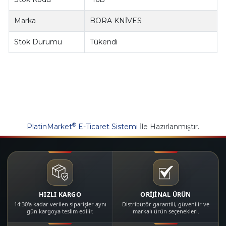
Marka
BORA KNİVES
Stok Durumu
Tükendi
®
PlatinMarket
E-Ticaret Sistemi
İle Hazırlanmıştır.
HIZLI KARGO
ORİJİNAL ÜRÜN
14:30'a kadar verilen siparişler aynı
Distribütör garantili, güvenilir ve
gün kargoya teslim edilir.
markalı ürün seçenekleri.