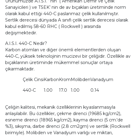
Ürünümüzde A.I.S.I. ‘ nin ( Amerikan Demir ve Çelik
Sanayicileri ) ve TSEK’ nin de av bıçakları üretiminde norm
olarak kabul ettiği 440-C paslanmaz çelik kullanılmıştır.
Sertlik derecesi dünyada A sınıfı çelik sertlik derecesi olarak
kabul edilmiş 58-60 RHC ( Rockwell ) arasında
değişmektedir.
A.I.S.I. 440-C Nedir?
Karbon atomları ve diğer önemli elementlerden oluşan
440-C, yüksek teknolojinin mucizevi bir çeliğidir. Özellikle av
bıçaklarının üretiminde mükemmel sonuçlar ortaya
çıkarmaktadır.
Çelik Cinsi
Karbon
Krom
Molibden
Vanadyum
440-C
1.00
17.0
1.00
0.14
Çeliğin kalitesi, mekanik özelliklerinin kıyaslanmasıyla
anlaşılabilir. Bu özellikler, çekme direnci (19685 kg/cm2),
esneme direnci (18965 kg/cm2), kayma direnci (5 cm.'de
%3), sıkışma, darbe direnci (2.8 cm2gm) ve sertlik (Rockwell
birimiyle). Molibden ve Vanadyum varlığı ve miktarı,