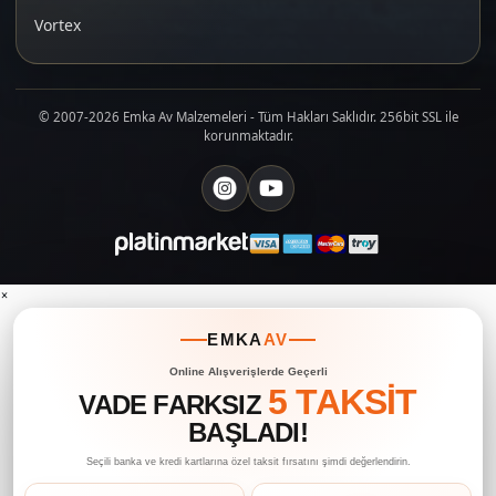
Vortex
© 2007-2026 Emka Av Malzemeleri - Tüm Hakları Saklıdır. 256bit SSL ile
korunmaktadır.
×
EMKA
AV
Online Alışverişlerde Geçerli
5 TAKSİT
VADE FARKSIZ
BAŞLADI!
Seçili banka ve kredi kartlarına özel taksit fırsatını şimdi değerlendirin.