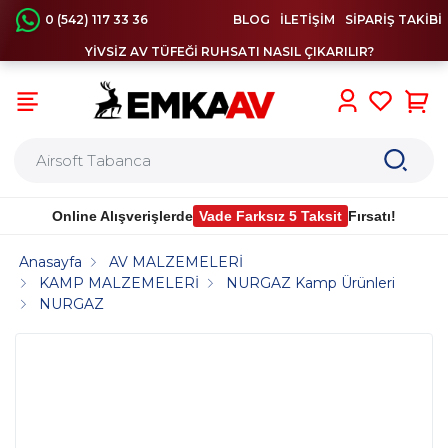
0 (542) 117 33 36
BLOG
İLETİŞİM
SİPARİŞ TAKİBİ
YİVSİZ AV TÜFEĞİ RUHSATI NASIL ÇIKARILIR?
0
Online Alışverişlerde
Vade Farksız 5 Taksit
Fırsatı!
Anasayfa
AV MALZEMELERİ
KAMP MALZEMELERİ
NURGAZ Kamp Ürünleri
NURGAZ