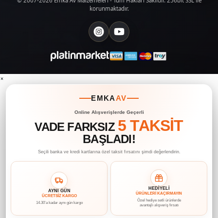
© 2007-2026 Emka Av Malzemeleri - Tüm Hakları Saklıdır. 256bit SSL ile
korunmaktadır.
×
EMKA
AV
Online Alışverişlerde Geçerli
5 TAKSİT
VADE FARKSIZ
BAŞLADI!
Seçili banka ve kredi kartlarına özel taksit fırsatını şimdi değerlendirin.
HEDİYELİ
AYNI GÜN
ÜRÜNLERİ KAÇIRMAYIN
ÜCRETSİZ KARGO
Özel hediye setli ürünlerde
14.30’a kadar aynı gün kargo
avantajlı alışveriş fırsatı