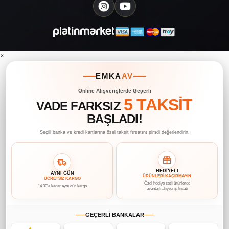
×
EMKA
AV
Online Alışverişlerde Geçerli
5 TAKSİT
VADE FARKSIZ
BAŞLADI!
Seçili banka ve kredi kartlarına özel taksit fırsatını şimdi değerlendirin.
HEDİYELİ
AYNI GÜN
ÜRÜNLERİ KAÇIRMAYIN
ÜCRETSİZ KARGO
Özel hediye setli ürünlerde
14.30’a kadar aynı gün kargo
avantajlı alışveriş fırsatı
GEÇERLİ BANKALAR