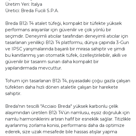
Üretim Yeri: İtalya
Üretici: Breda Fucili S.P.A.
Breda B12i T4 atalet tüfeği, kompakt bir tüfekte yüksek
performans arayanlar için güvenilir ve çok yönlü bir
seçimdir. Deneyimli atıcılar tarafından deneyimli atıcılar için
tasarlanan yenilikçi B12i T4 platformu, dünya çapında 3-Gun
ve IPSC yarışmalarında başarılı bir mirasa sahiptir ve şimdi
bu kanıtlanmış yarı otomatik tüfek, özelleştirilebilir, akıllı ve
güvenilir bir tasarım sunan daha kompakt bir
yapılandırmada mevcuttur.
Tohum için tasarlanan B12i T4, piyasadaki çoğu gazla çalışan
tüfekten daha hızlı dönen ataletle çalışan bir harekete
sahiptir.
Breda'nın tescilli "Acciaio Breda" yüksek karbonlu çelik
alaşımından üretilen B12i T4'ün namlusu, eşsiz doğruluk için
namlu harmoniklerini artıran hafif bir esneklik sağlar. Titizlikle
ayarlanmış zorlama konisi, performansı daha da optimize
ederek, size uzak mesafede bile hassas atışlar yapma