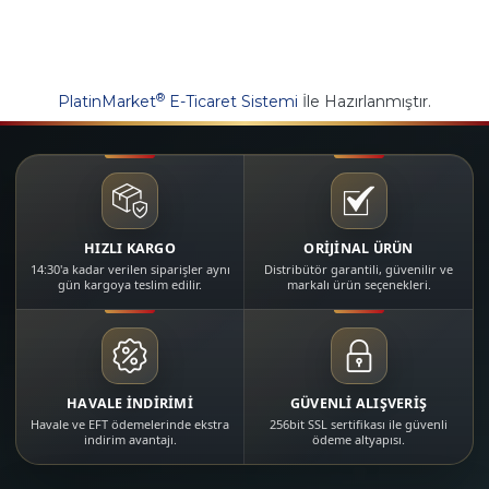
®
PlatinMarket
E-Ticaret Sistemi
İle Hazırlanmıştır.
HIZLI KARGO
ORİJİNAL ÜRÜN
14:30'a kadar verilen siparişler aynı
Distribütör garantili, güvenilir ve
gün kargoya teslim edilir.
markalı ürün seçenekleri.
HAVALE İNDİRİMİ
GÜVENLİ ALIŞVERİŞ
Havale ve EFT ödemelerinde ekstra
256bit SSL sertifikası ile güvenli
indirim avantajı.
ödeme altyapısı.