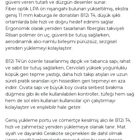
güveni veren tutarlı ve düzgün desenler sunar.
Fiber optik LPA ön nişangahı bulunan yükseltilmiş, ekstra
geniş 11 mm kaburga ile donatılan B12i T4, düşük ışıklı
ortamlarda bile hızlı ve doğru hedef edinimi sağlar.
Ergonomik olarak yeniden tasarlanan fiberglas takviyeli
Rilsan polimer ön uç, güvenli bir tutuş sağlarken,
aerodinamik alıcı-namlu birleşimi pürüzsüz, sezgisel
yeniden yüklemeyi kolaylaştırır.
B12i T4'ün özenle tasarlanmış dipçik ve tabanca sapı, rahat
ve sabit bir tutuş sağlarken, Cervolati yüksek yoğunluklu
köpük geri tepme yastığı, daha hızlı takip atışları ve uzun
süreli pratik seansları için hissedilen geri tepmeyi en aza
indirir. Cıvata sapı ve büyük boy cıvata serbest bırakma
düğmesi gibi iki elle kullanılabilen kontroller, tüfeği hem sağ
hem de sol elini kullanan kullanıcılar için çalıştırmayı
kolaylaştırır ve erişilebilir hale getirir.
Geniş yükleme portu ve cömertçe kesilmiş alıcı ile B12i T4,
hızlı ve zahmetsiz yeniden yüklemeye olanak tanır. Mat
siyah ve dayanıklı Cerakote seçenekleri de dahil olmak