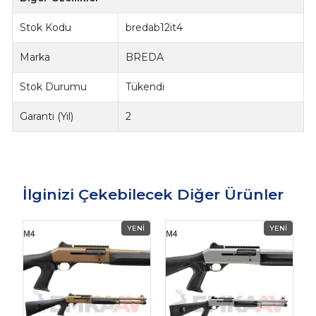
Stok Kodu
bredab12it4
Marka
BREDA
Stok Durumu
Tükendi
Garanti (Yıl)
2
İlginizi Çekebilecek Diğer Ürünler