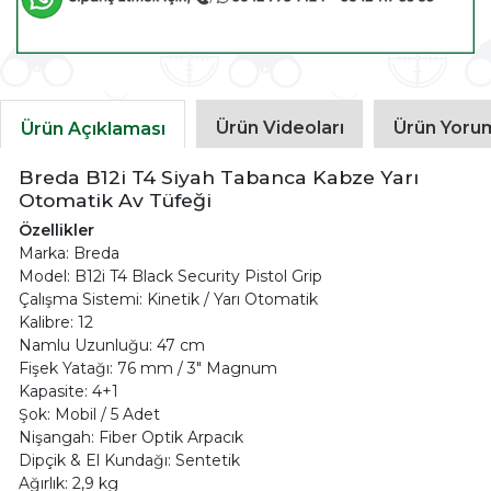
Ürün Videoları
Ürün Yorum
Ürün Açıklaması
Breda B12i T4 Siyah Tabanca Kabze Yarı
Otomatik Av Tüfeği
Özellikler
Marka: Breda
Model: B12i T4 Black Security Pistol Grip
Çalışma Sistemi: Kinetik / Yarı Otomatik
Kalibre: 12
Namlu Uzunluğu: 47 cm
Fişek Yatağı: 76 mm / 3" Magnum
Kapasite: 4+1
Şok: Mobil / 5 Adet
Nişangah: Fiber Optik Arpacık
Dipçik & El Kundağı: Sentetik
Ağırlık: 2,9 kg