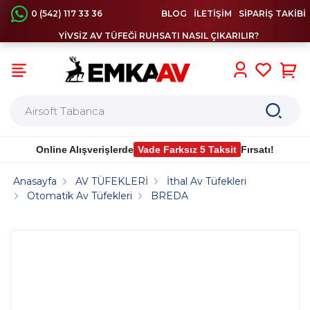
0 (542) 117 33 36
BLOG
İLETİŞİM
SİPARİŞ TAKİBİ
YİVSİZ AV TÜFEĞİ RUHSATI NASIL ÇIKARILIR?
0
Online Alışverişlerde
Vade Farksız 5 Taksit
Fırsatı!
Anasayfa
AV TÜFEKLERİ
İthal Av Tüfekleri
Otomatik Av Tüfekleri
BREDA