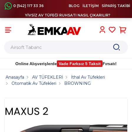
0 (542) 117 33 36
BLOG
İLETİŞİM
SİPARİŞ TAKİBİ
YİVSİZ AV TÜFEĞİ RUHSATI NASIL ÇIKARILIR?
0
Online Alışverişlerde
Vade Farksız 5 Taksit
Fırsatı!
Anasayfa
AV TÜFEKLERİ
İthal Av Tüfekleri
Otomatik Av Tüfekleri
BROWNING