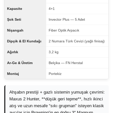
Kapasite
4+1
Şok Seti
Invector Plus — 5 Adet
Nişangah
Fiber Optik Arpacık
Dipçik & El Kundağı
2 Numara Türk Cevizi (yağlı finisaj)
Ağırlık
3,2 kg
Ar-Ge & Üretim
Belçika — FN Herstal
Montaj
Portekiz
Ahşabın prestiji + gazlı sistemin yumuşak çevrimi:
Maxus 2 Hunter, **düşük geri tepme**, hızlı ikinci
atış ve uzun mesafe “sıkı grupman” isteyen klasik
avcılar için Browning’in en doğru 3" Magnum