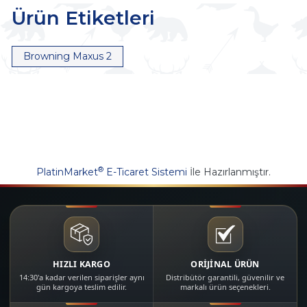
Ürün Etiketleri
Browning Maxus 2
®
PlatinMarket
E-Ticaret Sistemi
İle Hazırlanmıştır.
HIZLI KARGO
ORİJİNAL ÜRÜN
14:30'a kadar verilen siparişler aynı
Distribütör garantili, güvenilir ve
gün kargoya teslim edilir.
markalı ürün seçenekleri.