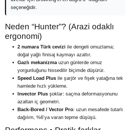
seçeneğidir.
Neden “Hunter”? (Arazi odaklı
ergonomi)
2 numara Türk cevizi
ile dengeli omuzlama;
doğal yağlı finisaj kaymayı azaltır.
Gazlı mekanizma
uzun günlerde omuz
yorgunluğunu hissedilir biçimde düşürür.
Speed Load Plus
ile şarjör ve fişek yatağına tek
hamlede hızlı yükleme.
Invector Plus
şoklar: saçma deformasyonunu
azaltan iç geometri.
Back-Bored / Vector Pro
: uzun mesafede tutarlı
dağılım, %6’ya varan tepme düşüşü.