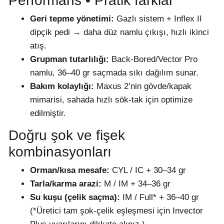
Performans • Pratik farklar
Geri tepme yönetimi:
Gazlı sistem + Inflex II
dipçik pedi → daha düz namlu çıkışı, hızlı ikinci
atış.
Grupman tutarlılığı:
Back-Bored/Vector Pro
namlu, 36–40 gr saçmada sıkı dağılım sunar.
Bakım kolaylığı:
Maxus 2’nin gövde/kapak
mimarisi, sahada hızlı sök-tak için optimize
edilmiştir.
Doğru şok ve fişek
kombinasyonları
Orman/kısa mesafe:
CYL / IC + 30–34 gr
Tarla/karma arazi:
M / IM + 34–36 gr
Su kuşu (çelik saçma):
IM / Full* + 36–40 gr
(*Üretici tam şok-çelik eşleşmesi için Invector