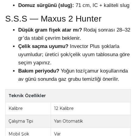
Domuz sürgünü (slug):
71 cm, IC + kaliteli slug
S.S.S — Maxus 2 Hunter
Düşük gram fişek atar mı?
Rodaj sonrası 28–32
gr’da stabil çevrim beklenir.
Çelik saçma uyumu?
Invector Plus şoklarla
uyumludur; üretici şok/çelik uyum tablosuna göre
seçim yapınız.
Bakım periyodu?
Yoğun toz/çamur koşullarında
av günü sonunda gaz grubu temizliği önerilir.
Teknik Özellikler
Kalibre
12 Kalibre
Çalışma Tipi
Yarı Otomatik
Mobil Şok
Var