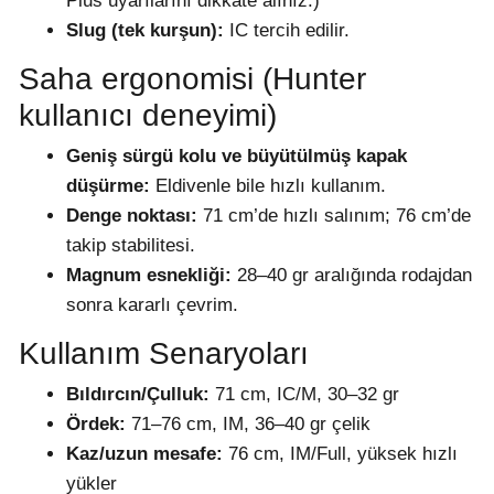
Plus uyarılarını dikkate alınız.)
Slug (tek kurşun):
IC tercih edilir.
Saha ergonomisi (Hunter
kullanıcı deneyimi)
Geniş sürgü kolu ve büyütülmüş kapak
düşürme:
Eldivenle bile hızlı kullanım.
Denge noktası:
71 cm’de hızlı salınım; 76 cm’de
takip stabilitesi.
Magnum esnekliği:
28–40 gr aralığında rodajdan
sonra kararlı çevrim.
Kullanım Senaryoları
Bıldırcın/Çulluk:
71 cm, IC/M, 30–32 gr
Ördek:
71–76 cm, IM, 36–40 gr çelik
Kaz/uzun mesafe:
76 cm, IM/Full, yüksek hızlı
yükler