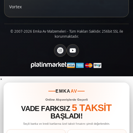
Vortex
© 2007-2026 Emka Av Malzemeleri - Tüm Hakları Saklıdır. 256bit SSL ile
korunmaktadır.
×
EMKA
AV
Online Alışverişlerde Geçerli
5 TAKSİT
VADE FARKSIZ
BAŞLADI!
Seçili banka ve kredi kartlarına özel taksit fırsatını şimdi değerlendirin.