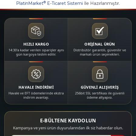
®
PlatinMarket
E-Ticaret Sistemi
İle Hazırlanmıştır.
HIZLI KARGO
ORİJİNAL ÜRÜN
14:30'a kadar verilen siparişler aynı
Distribütör garantili, güvenilir ve
gün kargoya teslim edilir.
markalı ürün seçenekleri.
HAVALE İNDİRİMİ
GÜVENLİ ALIŞVERİŞ
Havale ve EFT ödemelerinde ekstra
256bit SSL sertifikası ile güvenli
indirim avantajı.
ödeme altyapısı.
E-BÜLTENE KAYDOLUN
Kampanya ve yeni ürün duyurularından ilk siz haberdar olun.