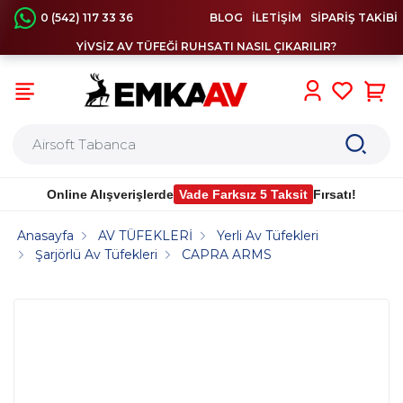
0 (542) 117 33 36
BLOG
İLETİŞİM
SİPARİŞ TAKİBİ
YİVSİZ AV TÜFEĞİ RUHSATI NASIL ÇIKARILIR?
0
Online Alışverişlerde
Vade Farksız 5 Taksit
Fırsatı!
Anasayfa
AV TÜFEKLERİ
Yerli Av Tüfekleri
Şarjörlü Av Tüfekleri
CAPRA ARMS