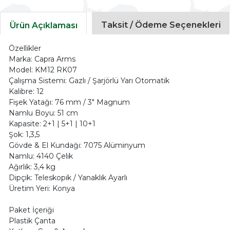
Taksit / Ödeme Seçenekleri
Ürün Açıklaması
Özellikler
Marka: Capra Arms
Model: KM12 RK07
Çalışma Sistemi: Gazlı / Şarjörlü Yarı Otomatik
Kalibre: 12
Fişek Yatağı: 76 mm / 3" Magnum
Namlu Boyu: 51 cm
Kapasite: 2+1 | 5+1 | 10+1
Şok: 1,3,5
Gövde & El Kundağı: 7075 Alüminyum
Namlu: 4140 Çelik
Ağırlık: 3,4 kg
Dipçik: Teleskopik / Yanaklık Ayarlı
Üretim Yeri: Konya
Paket İçeriği
Plastik Çanta