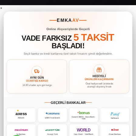
×
EMKA
AV
Online Alışverişlerde Geçerli
5 TAKSİT
VADE FARKSIZ
BAŞLADI!
Seçili banka ve kredi kartlarına özel taksit fırsatını şimdi değerlendirin.
HEDİYELİ
AYNI GÜN
ÜRÜNLERİ KAÇIRMAYIN
ÜCRETSİZ KARGO
Özel hediye setli ürünlerde
14.30’a kadar aynı gün kargo
avantajlı alışveriş fırsatı
GEÇERLİ BANKALAR
bonus
Paraf
axess
♥
✦
CARDFİNANS
Garanti BBVA · DenizBank ·
Akbank
QNB Finansbank
Halkbank
TEB
WORLD
maximum
◆ Ziraat
● KUVEYT TÜRK
İş Bankası
Kuveyt Türk
Yapı Kredi · VakıfBank
Ziraat Bankası