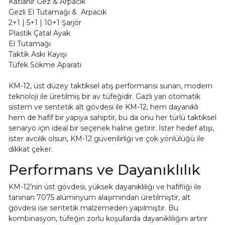
Katlanır Gez & Arpacık
Gezli El Tutamağı & Arpacık
2+1 | 5+1 | 10+1 Şarjör
Plastik Çatal Ayak
El Tutamağı
Taktik Askı Kayışı
Tüfek Sökme Aparatı
KM-12, üst düzey taktiksel atış performansı sunan, modern
teknoloji ile üretilmiş bir av tüfeğidir. Gazlı yarı otomatik
sistem ve sentetik alt gövdesi ile KM-12, hem dayanıklı
hem de hafif bir yapıya sahiptir, bu da onu her türlü taktiksel
senaryo için ideal bir seçenek haline getirir. İster hedef atışı,
ister avcılık olsun, KM-12 güvenilirliği ve çok yönlülüğü ile
dikkat çeker.
Performans ve Dayanıklılık
KM-12’nin üst gövdesi, yüksek dayanıklılığı ve hafifliği ile
tanınan 7075 alüminyum alaşımından üretilmiştir, alt
gövdesi ise sentetik malzemeden yapılmıştır. Bu
kombinasyon, tüfeğin zorlu koşullarda dayanıklılığını artırır