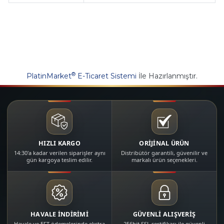
®
PlatinMarket
E-Ticaret Sistemi
İle Hazırlanmıştır.
HIZLI KARGO
ORİJİNAL ÜRÜN
14:30'a kadar verilen siparişler aynı
Distribütör garantili, güvenilir ve
gün kargoya teslim edilir.
markalı ürün seçenekleri.
HAVALE İNDİRİMİ
GÜVENLİ ALIŞVERİŞ
Havale ve EFT ödemelerinde ekstra
256bit SSL sertifikası ile güvenli