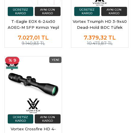
T-Eagle EOX 6-24x50
Vortex Trıumph HD 3-9x40
AOEG-M SFP Kırmızı Yeşil
Dead-Hold BDC Tüfek
Aydınlatmalı Havalı Tüfek
Dürbünü (MOA)
7.027,01
TL
7.379,32
TL
Dürbünü
9.140,83 TL
10.473,87 TL
% 9
Vortex Crossfire HD 4-