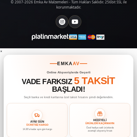
© 2007-2026 Emka Av Malzemeleri - Tüm Hakları Saklıdır. 256bit SSL ile
korunmaktadır.
×
EMKA
AV
Online Alışverişlerde Geçerli
5 TAKSİT
VADE FARKSIZ
BAŞLADI!
Seçili banka ve kredi kartlarına özel taksit fırsatını şimdi değerlendirin.
HEDİYELİ
AYNI GÜN
ÜRÜNLERİ KAÇIRMAYIN
ÜCRETSİZ KARGO
Özel hediye setli ürünlerde
14.30’a kadar aynı gün kargo
avantajlı alışveriş fırsatı