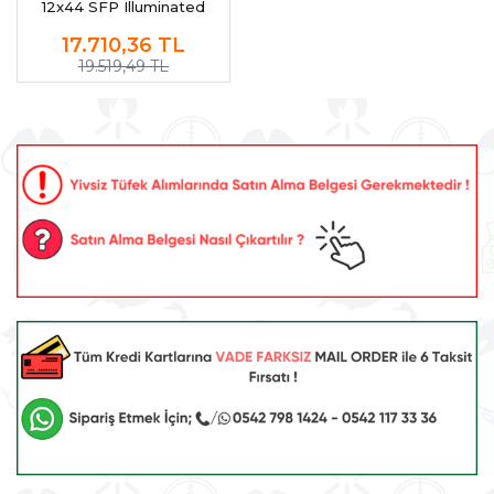
12x44 SFP Illuminated
Dead-Hold 2A BDC Tüfek
17.710,36
TL
Dürbünü (MOA)
19.519,49 TL