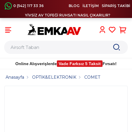
0 (542) 117 33 36
BLOG
İLETİŞİM
SİPARİŞ TAKİBİ
YİVSİZ AV TÜFEĞİ RUHSATI NASIL ÇIKARILIR?
0
Online Alışverişlerde
Vade Farksız 5 Taksit
Fırsatı!
Anasayfa
OPTİK&ELEKTRONİK
COMET