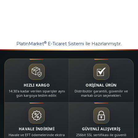
®
PlatinMarket
E-Ticaret Sistemi
İle Hazırlanmıştır.
HIZLI KARGO
ORİJİNAL ÜRÜN
14:30'a kadar verilen siparişler aynı
Distribütör garantili, güvenilir ve
gün kargoya teslim edilir.
markalı ürün seçenekleri.
HAVALE İNDİRİMİ
GÜVENLİ ALIŞVERİŞ
Havale ve EFT ödemelerinde ekstra
256bit SSL sertifikası ile güvenli