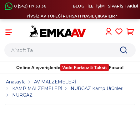
0 (542) 117 33 36
BLOG
İLETİŞİM
SİPARİŞ TAKİBİ
YİVSİZ AV TÜFEĞİ RUHSATI NASIL ÇIKARILIR?
0
Online Alışverişlerde
Vade Farksız 5 Taksit
Fırsatı!
Anasayfa
AV MALZEMELERİ
KAMP MALZEMELERİ
NURGAZ Kamp Ürünleri
NURGAZ