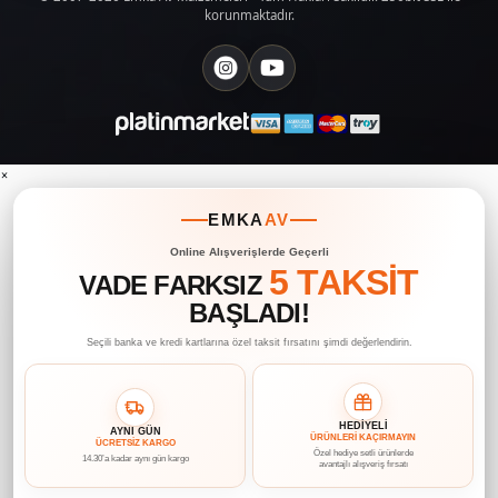
korunmaktadır.
×
EMKA
AV
Online Alışverişlerde Geçerli
5 TAKSİT
VADE FARKSIZ
BAŞLADI!
Seçili banka ve kredi kartlarına özel taksit fırsatını şimdi değerlendirin.
HEDİYELİ
AYNI GÜN
ÜRÜNLERİ KAÇIRMAYIN
ÜCRETSİZ KARGO
Özel hediye setli ürünlerde
14.30’a kadar aynı gün kargo
avantajlı alışveriş fırsatı