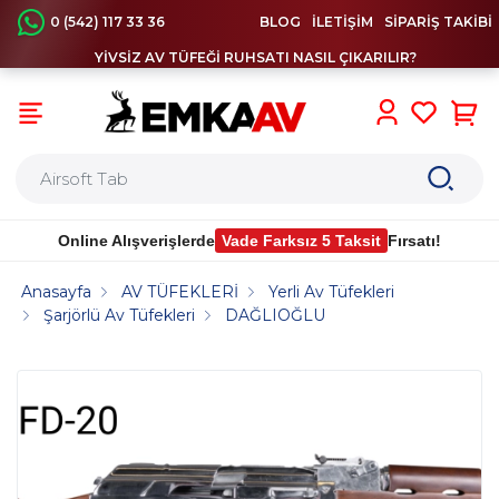
0 (542) 117 33 36
BLOG
İLETİŞİM
SİPARİŞ TAKİBİ
YİVSİZ AV TÜFEĞİ RUHSATI NASIL ÇIKARILIR?
0
Online Alışverişlerde
Vade Farksız 5 Taksit
Fırsatı!
Anasayfa
AV TÜFEKLERİ
Yerli Av Tüfekleri
Şarjörlü Av Tüfekleri
DAĞLIOĞLU