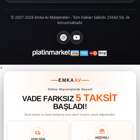
© 2007-2026 Emka Av Malzemeleri - Tüm Hakları Saklıdır. 256bit SSL ile
korunmaktadır.
×
EMKA
AV
Online Alışverişlerde Geçerli
5 TAKSİT
VADE FARKSIZ
BAŞLADI!
Seçili banka ve kredi kartlarına özel taksit fırsatını şimdi değerlendirin.
HEDİYELİ
AYNI GÜN