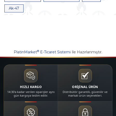
Ak-47
®
PlatinMarket
E-Ticaret Sistemi
İle Hazırlanmıştır.
HIZLI KARGO
ORİJİNAL ÜRÜN
14:30'a kadar verilen siparişler aynı
Distribütör garantili, güvenilir ve
gün kargoya teslim edilir.
markalı ürün seçenekleri.