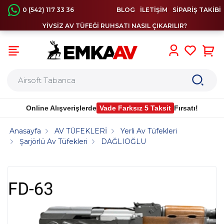
0 (542) 117 33 36
BLOG
İLETİŞİM
SİPARİŞ TAKİBİ
YİVSİZ AV TÜFEĞİ RUHSATI NASIL ÇIKARILIR?
0
Online Alışverişlerde
Vade Farksız 5 Taksit
Fırsatı!
Anasayfa
AV TÜFEKLERİ
Yerli Av Tüfekleri
Şarjörlü Av Tüfekleri
DAĞLIOĞLU