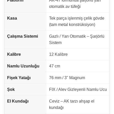
Platform
AK-47 formunda şarjörlü yarı
otomatik av tüfeği
Kasa
Tek parça işlenmiş çelik gövde
(tam metal konstrüksiyon)
Çalışma Sistemi
Gazlı / Yarı Otomatik – Şarjörlü
Sistem
Kalibre
12 Kalibre
Namlu Uzunluğu
47 cm
Fişek Yatağı
76 mm / 3" Magnum
Şok
FIX / Alev Gizleyenli Namlu Ucu
El Kundağı
Ceviz – AK tarzı ahşap el
kundağı