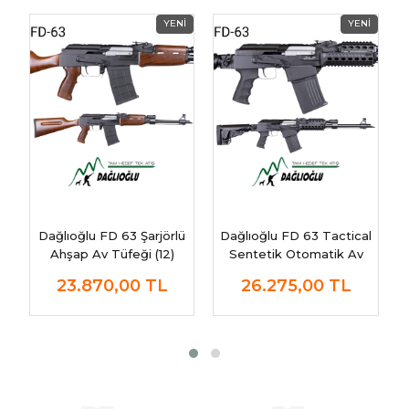
Dağlıoğlu FD 63 Şarjörlü
Dağlıoğlu FD 63 Tactical
Ahşap Av Tüfeği (12)
Sentetik Otomatik Av
P
Tüfeği (12)
23.870,00
TL
26.275,00
TL