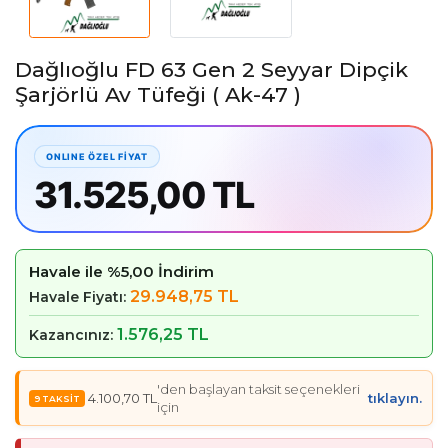
Dağlıoğlu FD 63 Gen 2 Seyyar Dipçik
Şarjörlü Av Tüfeği ( Ak-47 )
31.525,00 TL
Havale ile %5,00 İndirim
29.948,75 TL
Havale Fiyatı:
1.576,25 TL
Kazancınız:
'den başlayan taksit seçenekleri
4.100,70 TL
tıklayın.
için