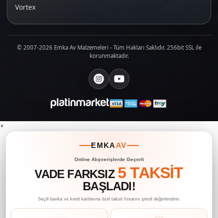
Vortex
© 2007-2026 Emka Av Malzemeleri - Tüm Hakları Saklıdır. 256bit SSL ile
korunmaktadır.
×
EMKA
AV
Online Alışverişlerde Geçerli
5 TAKSİT
VADE FARKSIZ
BAŞLADI!
Seçili banka ve kredi kartlarına özel taksit fırsatını şimdi değerlendirin.