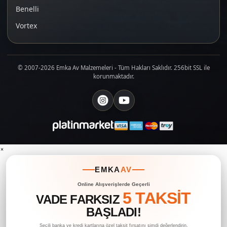
Benelli
Vortex
© 2007-2026 Emka Av Malzemeleri - Tüm Hakları Saklıdır. 256bit SSL ile
korunmaktadır.
×
EMKA
AV
Online Alışverişlerde Geçerli
5 TAKSİT
VADE FARKSIZ
BAŞLADI!
Seçili banka ve kredi kartlarına özel taksit fırsatını şimdi değerlendirin.