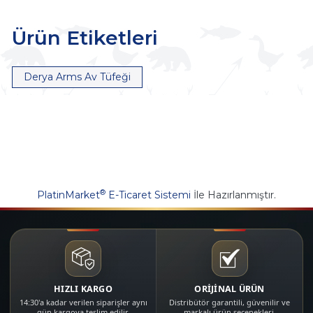
Ürün Etiketleri
Derya Arms Av Tüfeği
®
PlatinMarket
E-Ticaret Sistemi
İle Hazırlanmıştır.
HIZLI KARGO
ORİJİNAL ÜRÜN
14:30'a kadar verilen siparişler aynı
Distribütör garantili, güvenilir ve
gün kargoya teslim edilir.
markalı ürün seçenekleri.