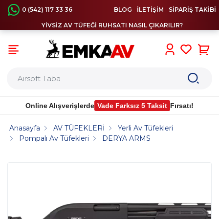
0 (542) 117 33 36
BLOG
İLETİŞİM
SİPARİŞ TAKİBİ
YİVSİZ AV TÜFEĞİ RUHSATI NASIL ÇIKARILIR?
0
Online Alışverişlerde
Vade Farksız 5 Taksit
Fırsatı!
Anasayfa
AV TÜFEKLERİ
Yerli Av Tüfekleri
Pompalı Av Tüfekleri
DERYA ARMS