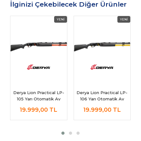
İlginizi Çekebilecek Diğer Ürünler
Derya Lion Practical LP-
Derya Lion Practical LP-
105 Yarı Otomatik Av
106 Yarı Otomatik Av
Tüfeği | Yüksek
Tüfeği | Yüksek
19.999,00
TL
19.999,00
TL
Performans ve
Performans ve Dayanıklı
Güvenilirlik
Tasarım